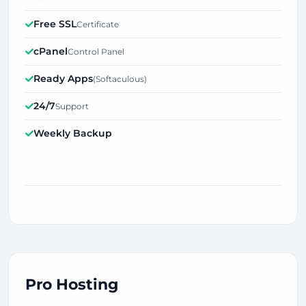
Free SSL
Certificate
cPanel
Control Panel
Ready Apps
(Softaculous)
24/7
Support
Weekly Backup
Pro Hosting