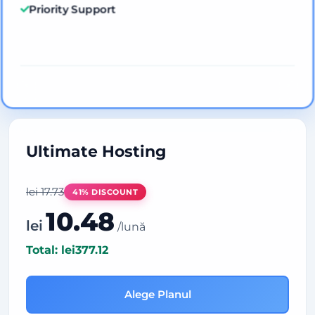
Priority Support
Ultimate Hosting
lei
17.73
41% DISCOUNT
10.48
lei
/lună
Total: lei377.12
Alege Planul