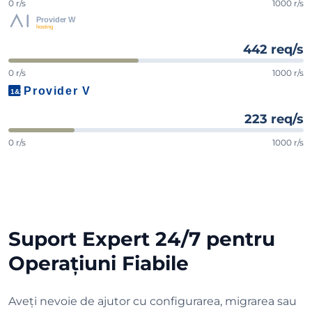
0 r/s
1000 r/s
442 req/s
0 r/s
1000 r/s
223 req/s
0 r/s
1000 r/s
Suport Expert 24/7 pentru
Operațiuni Fiabile
Aveți nevoie de ajutor cu configurarea, migrarea sau