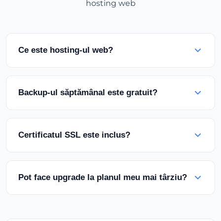
hosting web
Ce este hosting-ul web?
Hosting-ul web este un serviciu care vă permite
să vă publicați site-ul pe internet. Noi furnizăm
Backup-ul săptămânal este gratuit?
spațiul pe server, lățimea de bandă și tehnologia
necesare pentru a face site-ul dvs. accesibil
Da! Toate planurile noastre de hosting includ
vizitatorilor din întreaga lume, 24/7.
backup-uri automate săptămânale. Datele dvs.
Certificatul SSL este inclus?
rămân în siguranță și puteți restaura la orice
punct anterior cu un singur click atunci când
Absolut! Toate planurile noastre de hosting
este nevoie.
includ un certificat SSL gratuit cu instalare și
Pot face upgrade la planul meu mai târziu?
reînnoire automată. Acest lucru asigură că site-ul
dvs. este securizat și de încredere pentru
Da! Puteți face upgrade la un plan superior în
motoarele de căutare și vizitatori.
orice moment din zona dvs. de client. Upgrade-ul