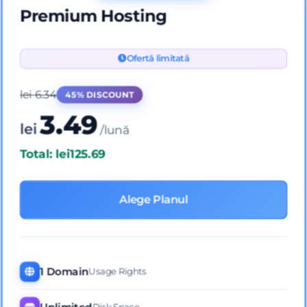
Premium Hosting
Ofertă limitată
lei
6.34
45% DISCOUNT
3.49
lei
/lună
Total: lei125.69
Alege Planul
1 Domain
Usage Rights
Unlimited
Disk Space