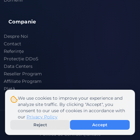
Companie
Despre Noi
Contact
Referințe
Protecție DDoS
Data Centers
Reseller Program
Affiliate Program
Plată
We use cookies to improve your experience and
analyze site traffic. By clicking "Accept", you
consent to our use of cookies in accordance with
our
Privacy Policy
© 2026 Rabisu. Toate drepturile rezervate
Reject
Accept
Termeni & Condiții
Politica de Confidențialitate