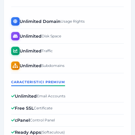
Unlimited Domain
Usage Rights
Unlimited
Disk Space
Unlimited
Traffic
Unlimited
Subdomains
CARACTERISTICI PREMIUM
Unlimited
Email Accounts
Free SSL
Certificate
cPanel
Control Panel
Ready Apps
(Softaculous)