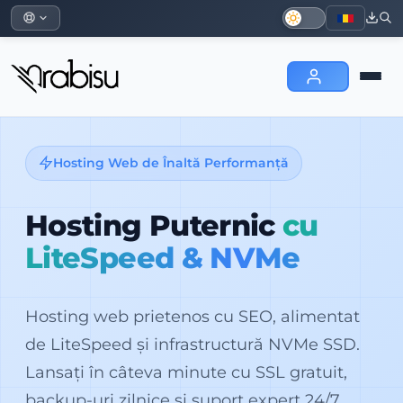
Hosting Web de Înaltă Performanță
Hosting Puternic
cu
LiteSpeed & NVMe
Hosting web prietenos cu SEO, alimentat
de LiteSpeed și infrastructură NVMe SSD.
Lansați în câteva minute cu SSL gratuit,
backup-uri zilnice și suport expert 24/7.