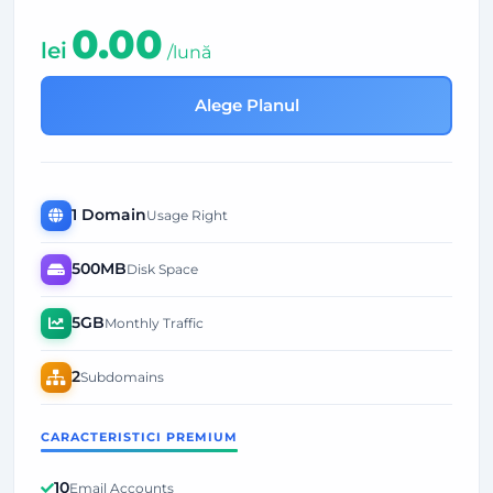
0.00
lei
/lună
Alege Planul
1 Domain
Usage Right
500MB
Disk Space
5GB
Monthly Traffic
2
Subdomains
CARACTERISTICI PREMIUM
10
Email Accounts