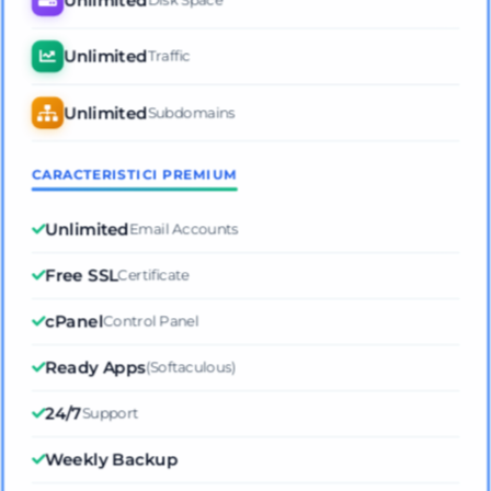
Unlimited
Traffic
Unlimited
Subdomains
CARACTERISTICI PREMIUM
Unlimited
Email Accounts
Free SSL
Certificate
cPanel
Control Panel
Ready Apps
(Softaculous)
24/7
Support
Weekly Backup