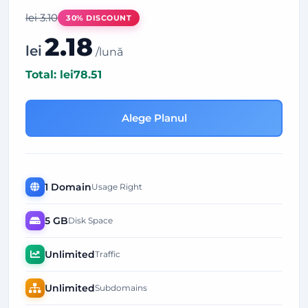
lei
3.10
30% DISCOUNT
2.18
lei
/lună
Total: lei78.51
Alege Planul
1 Domain
Usage Right
5 GB
Disk Space
Unlimited
Traffic
Unlimited
Subdomains