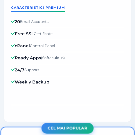
CARACTERISTICI PREMIUM
20
Email Accounts
Free SSL
Certificate
cPanel
Control Panel
Ready Apps
(Softaculous)
24/7
Support
Weekly Backup
CEL MAI POPULAR