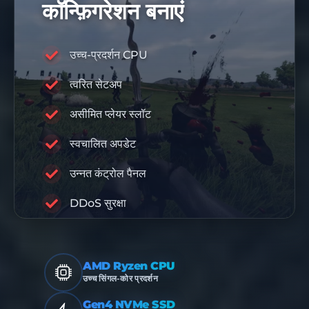
कॉन्फ़िगरेशन बनाएं
उच्च-प्रदर्शन CPU
त्वरित सेटअप
10% डिस्काउंट कोड
DIS10
असीमित प्लेयर स्लॉट
स्वचालित अपडेट
RABISU
उन्नत कंट्रोल पैनल
प्रीमियम बुनियादी ढांचा
DDoS सुरक्षा
AMD Ryzen CPU
उच्च सिंगल-कोर प्रदर्शन
Gen4 NVMe SSD