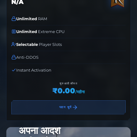
N/A
Unlimited
RAM
Unlimited
Extreme CPU
Selectable
Player Slots
Anti-DDOS
Instant Activation
शुरुआती कीमत
₹0.00
/महीना
प्लान चुनें
अपना आदर्श