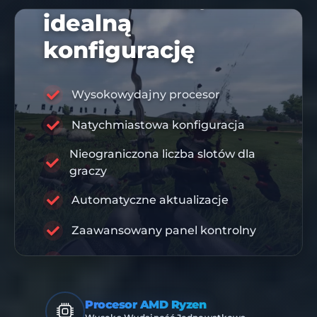
idealną
konfigurację
Wysokowydajny procesor
Natychmiastowa konfiguracja
KOD RABATOWY 10%
DIS10
Nieograniczona liczba slotów dla
graczy
RABISU
Automatyczne aktualizacje
INFRASTRUKTURA PREMIUM
Zaawansowany panel kontrolny
Ochrona DDoS
Procesor AMD Ryzen