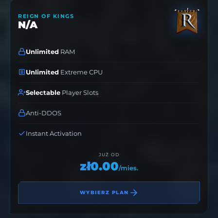
REIGN OF KINGS
N/A
Unlimited
RAM
Unlimited
Extreme CPU
Selectable
Player Slots
Anti-DDOS
Instant Activation
JUŻ OD
zł0.00
/mies.
WYBIERZ PLAN
Zbuduj swoją