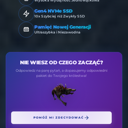
Wysoka Wydajność Jednowątkowa
Gen4 NVMe SSD
10x Szybciej niż Zwykły SSD
Pamięć Nowej Generacji
Ultraszybka i Niezawodna
NIE WIESZ OD CZEGO ZACZĄĆ?
Odpowiedz na parę pytań, a dopasujemy odpowiedni
pakiet do Twojego królestwa!
POMÓŻ MI ZDECYDOWAĆ