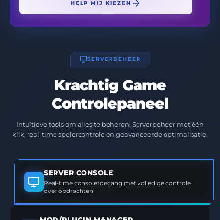
HELP MIJ KIEZEN
SERVERBEHEER
Krachtig Game
Controlepaneel
Intuïtieve tools om alles te beheren. Serverbeheer met één
klik, real-time spelercontrole en geavanceerde optimalisatie.
SERVER CONSOLE
Real-time consoletoegang met volledige controle
over opdrachten
MOD/PLUGIN MANAGER