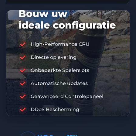
Bouw uw
ideale configuratie
High-Performance CPU
Directe oplevering
10% KORTINGSCODE
DIS10
Onbeperkte Spelerslots
Automatische updates
RABISU
Geavanceerd Controlepaneel
PREMIUM INFRASTRUCTUUR
DDoS Bescherming