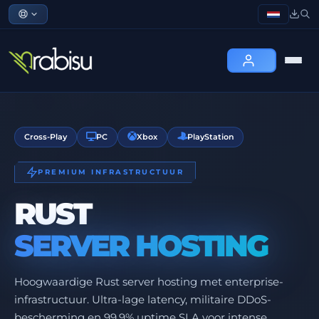
Cross-Play
PC
Xbox
PlayStation
PREMIUM INFRASTRUCTUUR
RUST
SERVER HOSTING
Hoogwaardige Rust server hosting met enterprise-
infrastructuur. Ultra-lage latency, militaire DDoS-
bescherming en 99,9% uptime SLA voor intense