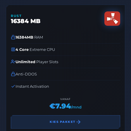
RUST
16384 MB
16384MB
RAM
4 Core
Extreme CPU
Unlimited
Player Slots
Anti-DDOS
Instant Activation
VANAF
€7.94
/mnd
KIES PAKKET