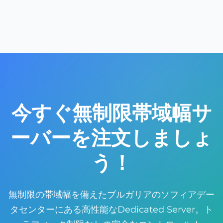
従量制のDedicated Serverには、月間のトラフィッ
をインストールできます。
ク容量制限 (例: 100TB/月) があります。無制限サーバ
ーにはトラフィック制限がなく、フェアユースポリシ
ーの範囲内でデータを無制限に転送できます。トラフ
ィックの多いアプリケーションには無制限の方が有利
です。
今すぐ無制限帯域幅サ
ーバーを注文しましょ
う！
無制限の帯域幅を備えたブルガリアのソフィアデー
タセンターにある高性能なDedicated Server。ト