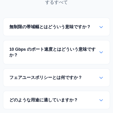
するすべて
無制限の帯域幅とはどういう意味ですか？
無制限の帯域幅とは、サーバーに月間のトラフィック
制限がないことを意味します。従量課金なしのポート
10 Gbps のポート速度とはどういう意味です
を使用して、必要なだけデータを転送できます。フェ
か？
アユースポリシーの範囲内であればトラフィックの制
限はありません。
これはサーバーのネットワーク接続速度です。10
Gbpsポートを使用すると、理論上1秒間に1.25 GB (10
フェアユースポリシーとは何ですか？
Gbit) のデータを転送できます。これは、ビデオスト
リーミング、CDN、バックアップなど、高いトラフィ
フェアユースポリシーとは、通常のビジネス運営にお
ックを必要とするアプリケーションに最適です。
いてサーバーを無制限に使用できることを意味しま
どのような用途に適していますか？
す。ただし、スパム、DDoS攻撃、または違法行為に
ネットワークを使用することはできません。合法的な
ビデオストリーミングプラットフォーム、CDN/キャ