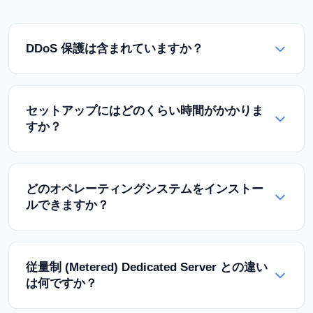
使用に対する制限はありません。
ッシュサーバー、大規模なファイル配信、バックアッ
プサーバー、トラフィックの多いウェブサイト、SaaS
DDoS 保護は含まれていますか？
プラットフォーム、オンラインゲームサーバーに最適
です。大量のトラフィックを必要とするあらゆるアプ
はい、すべての無制限Dedicated Serverには自動
リケーションに適しています。
DDoS保護が付属しています。レイヤー 3/4 の DDoS
セットアップにはどのくらい時間がかかりま
攻撃に対するデータセンターレベルの保護が利用可能
すか？
です。さらに高度なレイヤー 7 保護については、オプ
ションのプレミアムパッケージをご用意しています。
標準のセットアップ時間は24〜48時間です。一部の
特別なハードウェア構成では、この期間が最大72時間
どのオペレーティングシステムをインストー
まで延長される場合があります。カスタマーパネルか
ルできますか？
ら注文状況を追跡できます。
Ubuntu、Debian、CentOS、Rocky Linux、
AlmaLinux、Windows Server (ライセンス付き)、お
従量制 (Metered) Dedicated Server との違い
よびその他すべての人気のあるLinuxディストリビュ
は何ですか？
ーションです。IPMI/KVMを介してカスタムISOをマ
ウントすることで、任意のオペレーティングシステム