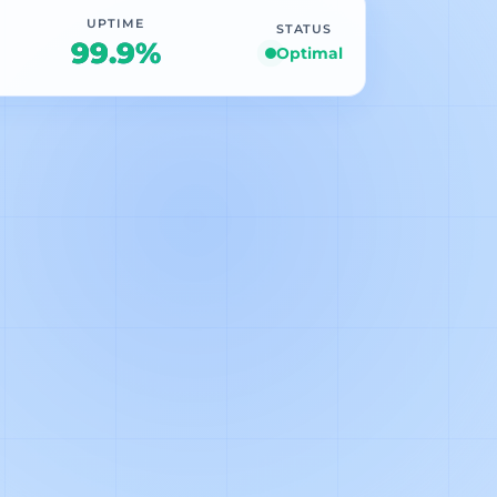
UPTIME
STATUS
99.9%
Optimal