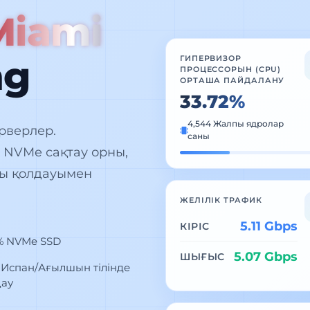
Miami
ng
ГИПЕРВИЗОР
ПРОЦЕССОРЫН (CPU)
ОРТАША ПАЙДАЛАНУ
33.72%
4,544 Жалпы ядролар
рверлер.
саны
 NVMe сақтау орны,
шы қолдауымен
ЖЕЛІЛІК ТРАФИК
5.11 Gbps
КІРІС
% NVMe SSD
5.07 Gbps
ШЫҒЫС
 Испан/Ағылшын тілінде
дау