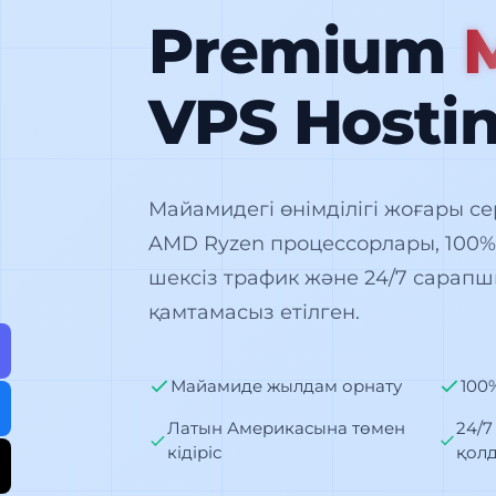
Premium
VPS Hosti
Майамидегі өнімділігі жоғары се
AMD Ryzen процессорлары, 100%
шексіз трафик және 24/7 сарап
қамтамасыз етілген.
Майамиде жылдам орнату
100
Латын Америкасына төмен
24/7
кідіріс
қол