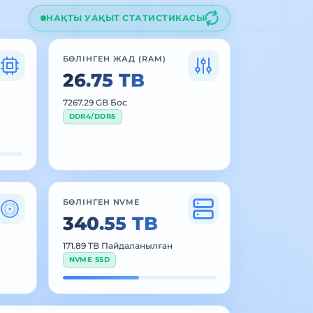
НАҚТЫ УАҚЫТ СТАТИСТИКАСЫ
БӨЛІНГЕН ЖАД (RAM)
26.75 TB
7267.29 GB Бос
DDR4/DDR5
БӨЛІНГЕН NVME
340.55 TB
171.89 TB Пайдаланылған
NVME SSD