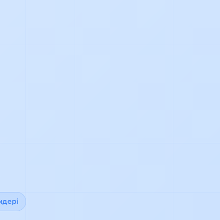
мдері