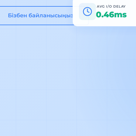
AVG I/O DELAY
0.46ms
Бізбен байланысыңыз