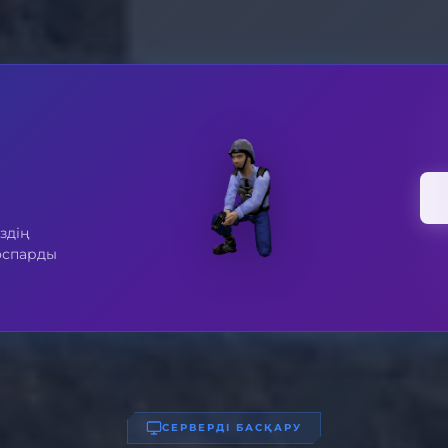
іздің
оспарды
СЕРВЕРДІ БАСҚАРУ