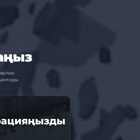
аңыз
Барлық
қамтиды.
рацияңызды