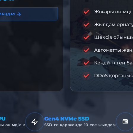
Жоғары өнімді
ТАҢДАУ
10% ЖЕҢІ
Жылдам орнат
Шексіз ойыншы
RA
Автоматты жаң
Кеңейтілген ба
ПРЕМИУМ И
DDoS қорғаны
PU
Gen4 NVMe SSD
ы өнімділік
SSD-ге қарағанда 10 есе жылдам