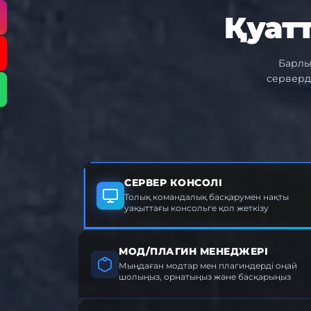
Қуат
Барлы
серверд
СЕРВЕР КОНСОЛІ
Толық командалық басқарумен нақты
уақыттағы консольге қол жеткізу
МОД/ПЛАГИН МЕНЕДЖЕРІ
Мыңдаған модтар мен плагиндерді оңай
шолыңыз, орнатыңыз және басқарыңыз