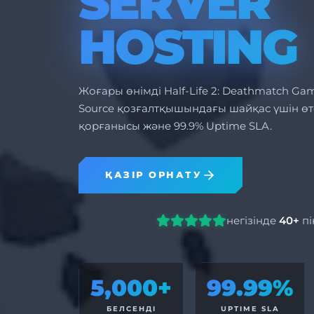
SERVER
HOSTING
Жоғары өнімді Half-Life 2: Deathmatch Ga
Source қозғалтқышындағы шайқас үшін өте
қорғанысы және 99.9% Uptime SLA.
ҚАЗІР ОРНАТУ
негізінде
40+
пі
5,000+
99.99%
БЕЛСЕНДІ
UPTIME SLA