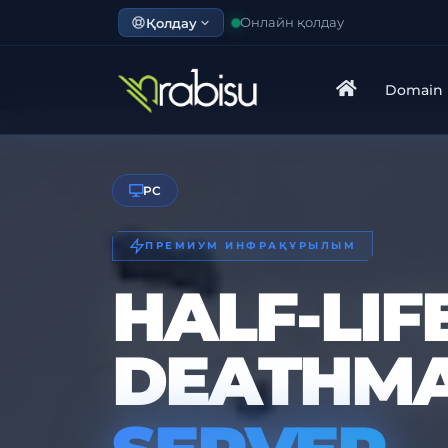
Қолдау
Онлайн қолдау
Domain
PC
ПРЕМИУМ ИНФРАҚҰРЫЛЫМ
HALF-LIFE
DEATHM