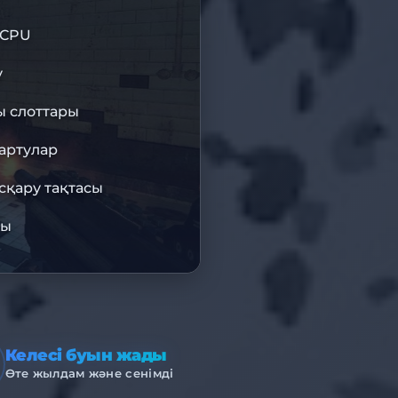
 CPU
ЛДІК КОДЫ
DIS10
у
 слоттары
BISU
артулар
сқару тақтасы
НФРАҚҰРЫЛЫМ
сы
Келесі буын жады
Өте жылдам және сенімді