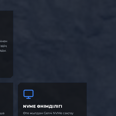
інен
здің
ады.
NVME ӨНІМДІЛІГІ
нша
Өте жылдам Gen4 NVMe сақтау