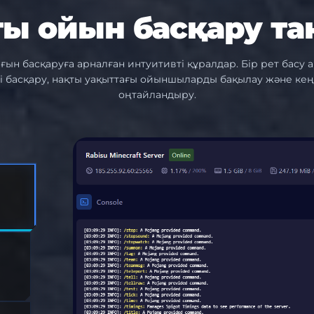
ты ойын басқару та
ғын басқаруға арналған интуитивті құралдар. Бір рет басу 
і басқару, нақты уақыттағы ойыншыларды бақылау және кең
оңтайландыру.