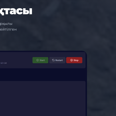
қтасы
арқылы
ейтілген