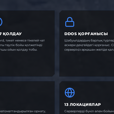
/7 ҚОЛДАУ
DDOS ҚОРҒАНЫСЫ
ord, тикет немесе тікелей чат
Шабуылдардың барлық түрлер
лы тәулік бойы қолжетімді
әскери деңгейдегі қорғаныс. Сі
пшы ойын қолдау тобы.
серверіңіз әрқашан желіде қал
13 ЛОКАЦИЯЛАР
. Автоматтандырылған орнату,
Серверлерді бүкіл әлем бойы