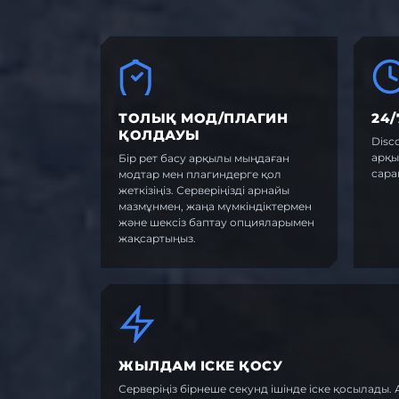
ТОЛЫҚ МОД/ПЛАГИН
24
ҚОЛДАУЫ
Disc
арқы
Бір рет басу арқылы мыңдаған
сара
модтар мен плагиндерге қол
жеткізіңіз. Серверіңізді арнайы
мазмұнмен, жаңа мүмкіндіктермен
және шексіз баптау опцияларымен
жақсартыңыз.
ЖЫЛДАМ ІСКЕ ҚОСУ
Серверіңіз бірнеше секунд ішінде іске қосылады