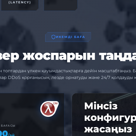
(LATENCY)
ИКЕМДІ БАҒА
вер жоспарын таңд
 топтардан үлкен қауымдастықтарға дейін масштабтаңыз. 
ар DDoS қорғанысын, лезде орнатуды және 24/7 қолдауды 
Мінсіз
конфигу
жасаңыз
 БАҒАСЫ
00
/ай