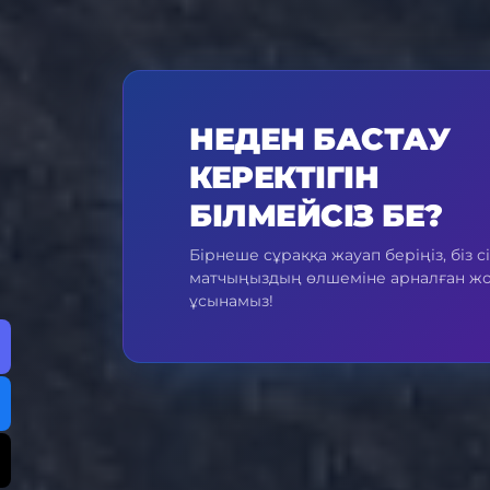
НЕДЕН БАСТАУ
КЕРЕКТІГІН
БІЛМЕЙСІЗ БЕ?
Бірнеше сұраққа жауап беріңіз, біз с
матчыңыздың өлшеміне арналған ж
ұсынамыз!