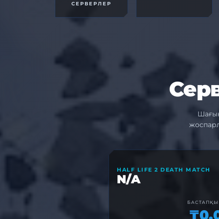
СЕРВЕРЛЕР
Сер
Шағын
жоспарл
HALF LIFE 2 DEATH MATCH
N/A
БАСТАПҚЫ
₸0.