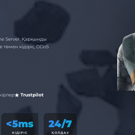
me Server. Қарқынды
 төмен кідіріс, DDoS
кірлер
Trustpilot
<5ms
24/7
КІДІРІС
ҚОЛДАУ