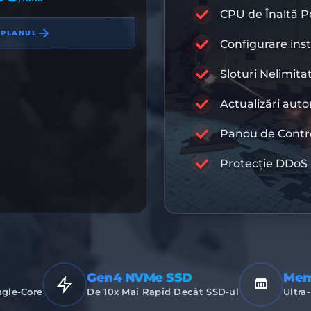
CPU de Înaltă 
 PLANUL
COD DE REDU
Configurare ins
Sloturi Nelimita
Actualizări aut
RA
Panou de Contr
INFRASTRUC
Protecție DDoS
Gen4 NVMe SSD
Mem
ngle-Core
De 10x Mai Rapid Decât SSD-ul
Ultra