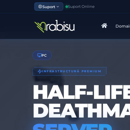
Suport
Suport Online
Domai
PC
INFRASTRUCTURĂ PREMIUM
HALF-LIFE
DEATHM