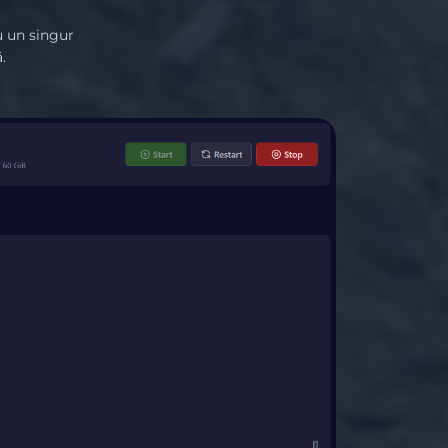
u un singur
.