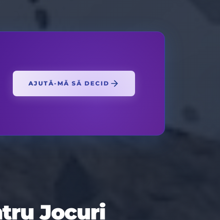
AJUTĂ-MĂ SĂ DECID
tru Jocuri