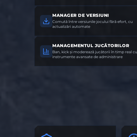
MANAGER DE VERSIUNI
Comută între versiunile jocului fără efort, cu
actualizări automate
MANAGEMENTUL JUCĂTORILOR
Ban, kick și moderează jucătorii în timp real c
instrumente avansate de administrare