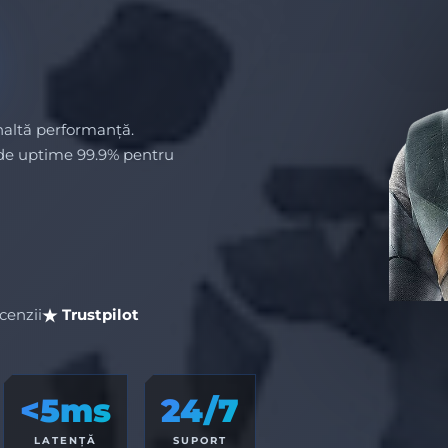
naltă performanță.
 de uptime 99.9% pentru
cenzii
Trustpilot
<5ms
24/7
LATENȚĂ
SUPORT