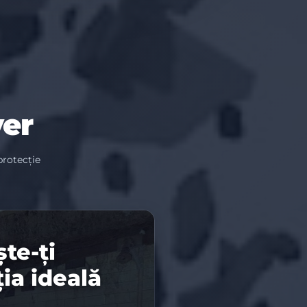
ver
protecție
te-ți
ia ideală