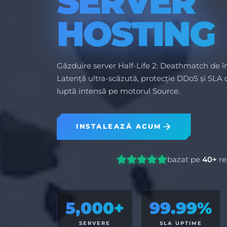
SERVER
HOSTING
Găzduire server Half-Life 2: Deathmatch de î
Latență ultra-scăzută, protecție DDoS și SLA
luptă intensă pe motorul Source.
INSTALEAZĂ ACUM
bazat pe
40+
re
5,000+
99.99%
SERVERE
SLA UPTIME