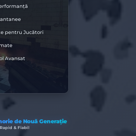
Performanță
CERE DE 10%
tantanee
DIS10
te pentru Jucători
omate
BISU
ol Avansat
TURĂ PREMIUM
orie de Nouă Generație
-Rapid & Fiabil