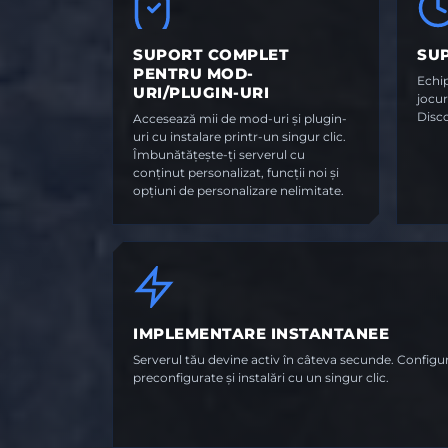
SUPORT COMPLET
SUP
PENTRU MOD-
Echi
URI/PLUGIN-URI
jocur
Disco
Accesează mii de mod-uri și plugin-
uri cu instalare printr-un singur clic.
Îmbunătățește-ți serverul cu
conținut personalizat, funcții noi și
opțiuni de personalizare nelimitate.
IMPLEMENTARE INSTANTANEE
Serverul tău devine activ în câteva secunde. Configu
preconfigurate și instalări cu un singur clic.