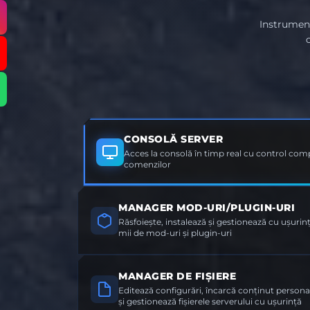
Instrument
CONSOLĂ SERVER
Acces la consolă în timp real cu control compl
comenzilor
MANAGER MOD-URI/PLUGIN-URI
Răsfoiește, instalează și gestionează cu ușuri
mii de mod-uri și plugin-uri
MANAGER DE FIȘIERE
Editează configurări, încarcă conținut persona
și gestionează fișierele serverului cu ușurință