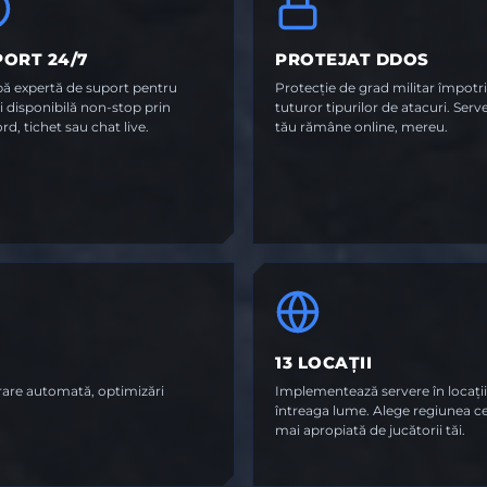
ORT 24/7
PROTEJAT DDOS
pă expertă de suport pentru
Protecție de grad militar împotr
i disponibilă non-stop prin
tuturor tipurilor de atacuri. Serv
rd, tichet sau chat live.
tău rămâne online, mereu.
13 LOCAȚII
rare automată, optimizări
Implementează servere în locații
întreaga lume. Alege regiunea c
mai apropiată de jucătorii tăi.