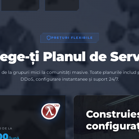
PREȚURI FLEXIBILE
ege-ți Planul de Ser
 de la grupuri mici la comunități masive. Toate planurile includ 
DDoS, configurare instantanee și suport 24/7.
Construieș
configuraț
 DE LA
00
/lună