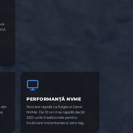
iva
erul
PERFORMANȚĂ NVME
 din
Stocare rapidă ca fulgerul Gen4
ea
NVMe. De 10 ori mai rapidă decât
SSD-urile tradiționale pentru
încărcare instantanee și zero lag.