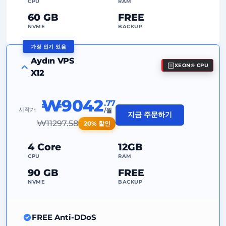
전용(Dedicated)
IP 주소
CPU
RAM
60 GB
FREE
NVME
BACKUP
가장 인기 있음
FREE Anti-DDoS
Aydın VPS
XEON® CPU
99%
가동 시간 보장
X12
공정 사용(Fair Usage)
트래픽
₩9042
.77
2
백업 지점
시작가:
/월
지금 주문하기
₩
11297.58
20% 할인
24/7
전문가 지원
전용(Dedicated)
IP 주소
4 Core
12GB
CPU
RAM
90 GB
FREE
NVME
BACKUP
FREE Anti-DDoS