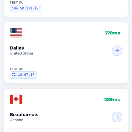
TEST IP:
194.50.111.12
146ms
Dallas
United States
TEST IP:
72.18.67.17
289ms
Beauharnois
Canada