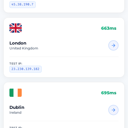
45.38.190.7
205ms
London
United Kingdom
TEST IP:
23.230.139.182
210ms
Dublin
Ireland
TEST IP: