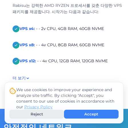
Rabisu는 강력한 AMD RYZEN 프로세서를 갖춘 다양한 VPS
패키지를 제공합니다. 시작가는 다음과 같습니다:
VPS x4:
- - 2v CPU, 4GB RAM, 40GB NVME
VPS x8:
- - 4v CPU, 8GB RAM, 60GB NVME
VPS x12:
- - 4v CPU, 12GB RAM, 120GB NVME
더 보기
We use cookies to improve your experience and
analyze site traffic. By clicking "Accept", you
consent to our use of cookies in accordance with
our
Privacy Policy
Reject
Accept
안정적인 네트워크