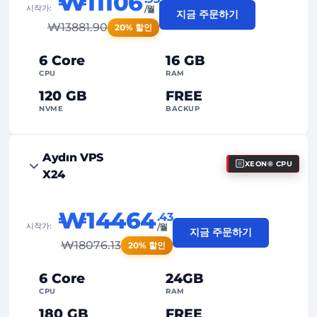
₩11106
시작가:
/월
지금 주문하기
₩
13881.90
20% 할인
6 Core
16 GB
CPU
RAM
120 GB
FREE
NVME
BACKUP
FREE Anti-DDoS
Aydın VPS
XEON® CPU
99%
가동 시간 보장
X24
공정 사용(Fair Usage)
트래픽
₩14464
.43
2
백업 지점
시작가:
/월
지금 주문하기
₩
18076.13
20% 할인
24/7
전문가 지원
전용(Dedicated)
IP 주소
6 Core
24GB
CPU
RAM
180 GB
FREE