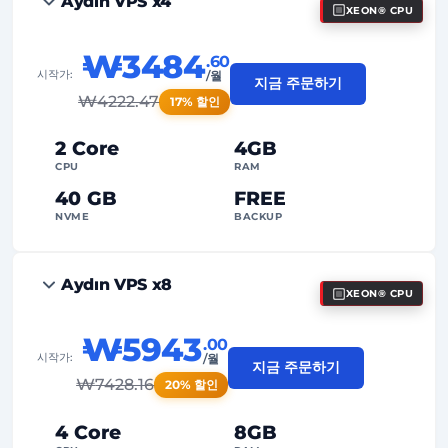
Aydın VPS x4
XEON® CPU
₩3484
.60
시작가:
/월
지금 주문하기
₩
4222.47
17% 할인
2 Core
4GB
CPU
RAM
40 GB
FREE
NVME
BACKUP
FREE Anti-DDoS
Aydın VPS x8
XEON® CPU
99%
가동 시간 보장
공정 사용(Fair Usage)
트래픽
₩5943
.00
시작가:
/월
지금 주문하기
2
백업 지점
₩
7428.16
20% 할인
24/7
전문가 지원
4 Core
8GB