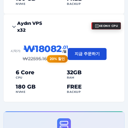
NVME
BACKUP
FREE Anti-DDoS
Aydın VPS
XEON® CPU
99%
가동 시간 보장
x32
공정 사용(Fair Usage)
트래픽
₩18082
.01
2
백업 지점
시작가:
/월
지금 주문하기
₩
22595.16
20% 할인
24/7
전문가 지원
전용(Dedicated)
IP 주소
6 Core
32GB
CPU
RAM
180 GB
FREE
NVME
BACKUP
FREE Anti-DDoS
99%
가동 시간 보장
공정 사용(Fair Usage)
트래픽