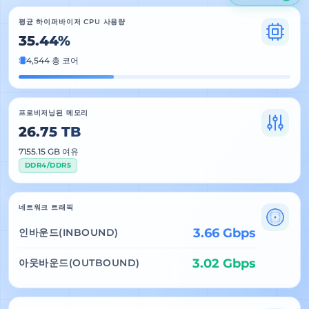
평균 하이퍼바이저 CPU 사용량
35.29%
4,544 총 코어
프로비저닝된 메모리
26.75 TB
7157.62 GB 여유
DDR4/DDR5
네트워크 트래픽
3.67 Gbps
인바운드(INBOUND)
3.02 Gbps
아웃바운드(OUTBOUND)