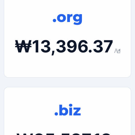
.org
₩13,396.37
/년
.biz