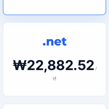
.net
₩22,882.52
/
년