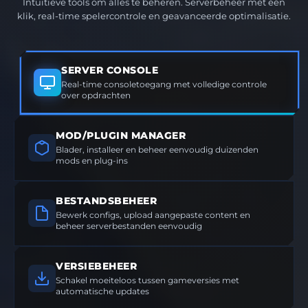
Intuïtieve tools om alles te beheren. Serverbeheer met één
klik, real-time spelercontrole en geavanceerde optimalisatie.
SERVER CONSOLE
Real-time consoletoegang met volledige controle
over opdrachten
MOD/PLUGIN MANAGER
Blader, installeer en beheer eenvoudig duizenden
mods en plug-ins
BESTANDSBEHEER
Bewerk configs, upload aangepaste content en
beheer serverbestanden eenvoudig
VERSIEBEHEER
Schakel moeiteloos tussen gameversies met
automatische updates