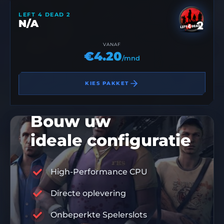
LEFT 4 DEAD 2
N/A
VANAF
€4.20
/mnd
KIES PAKKET
Bouw uw
ideale configuratie
High-Performance CPU
Directe oplevering
10% KORTINGSCODE
DIS10
Onbeperkte Spelerslots