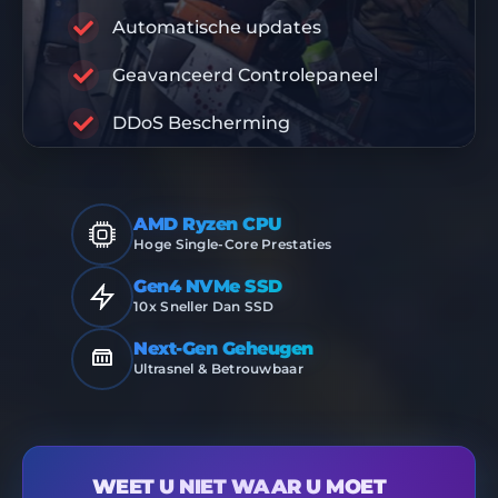
Automatische updates
RABISU
Geavanceerd Controlepaneel
PREMIUM INFRASTRUCTUUR
DDoS Bescherming
AMD Ryzen CPU
Hoge Single-Core Prestaties
Gen4 NVMe SSD
10x Sneller Dan SSD
Next-Gen Geheugen
Ultrasnel & Betrouwbaar
WEET U NIET WAAR U MOET