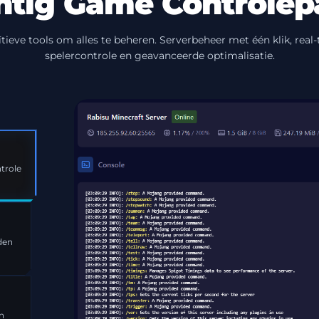
htig Game Controlep
ïtieve tools om alles te beheren. Serverbeheer met één klik, real
spelercontrole en geavanceerde optimalisatie.
role
enden
n