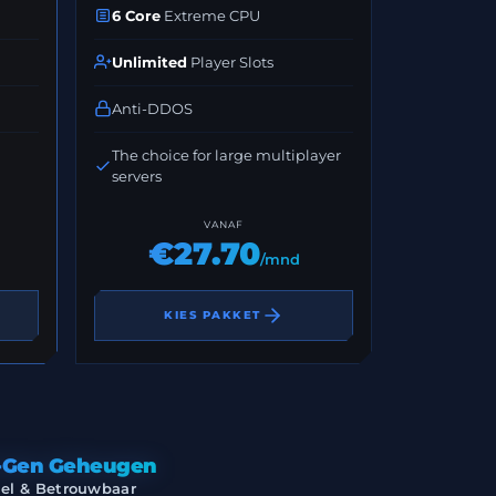
6 Core
Extreme CPU
Unlimited
Player Slots
Anti-DDOS
The choice for large multiplayer
servers
VANAF
€27.70
/mnd
KIES PAKKET
-Gen Geheugen
nel & Betrouwbaar