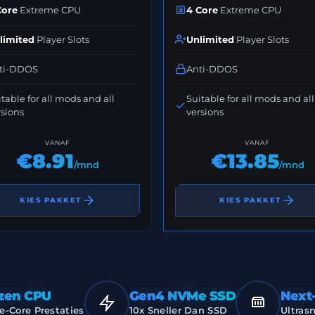
Core
Extreme CPU
4 Core
Extreme CPU
limited
Player Slots
Unlimited
Player Slots
ti-DDOS
Anti-DDOS
table for all mods and all
Suitable for all mods and all
rsions
versions
VANAF
VANAF
€8.91
€13.85
/mnd
/mnd
KIES PAKKET
KIES PAKKET
zen CPU
Gen4 NVMe SSD
Next
e-Core Prestaties
10x Sneller Dan SSD
Ultras