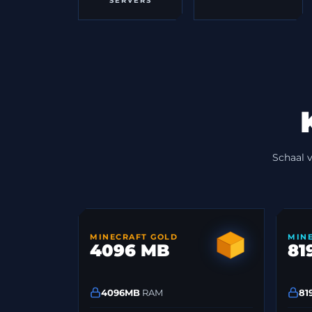
SERVERS
Schaal v
MINECRAFT GOLD
MIN
4096 MB
81
4096MB
RAM
81