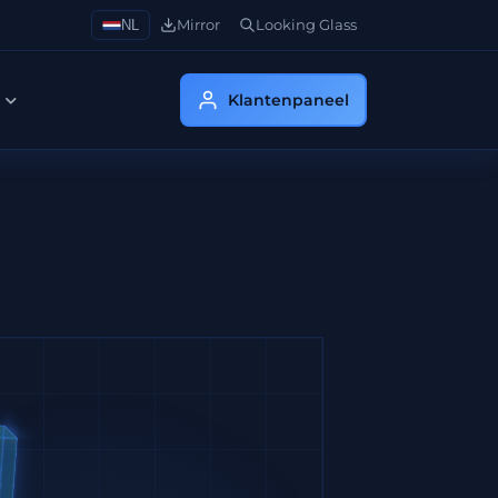
NL
Mirror
Looking Glass
s
Klantenpaneel