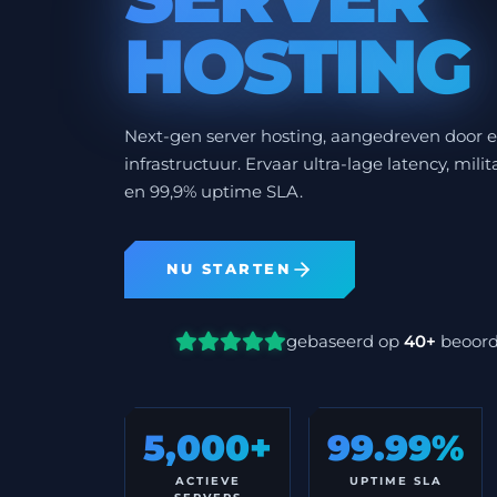
HOSTING
Next-gen server hosting, aangedreven door e
infrastructuur. Ervaar ultra-lage latency, mi
en 99,9% uptime SLA.
NU STARTEN
gebaseerd op
40+
beoord
5,000+
99.99%
ACTIEVE
UPTIME SLA