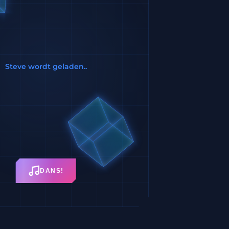
Steve wordt geladen
STEVE
DANS!
WORDT
GELADEN