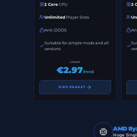
2 Core
CPU
2 
Unlimited
Player Slots
Un
Anti-DDOS
An
Suitable for simple mods and all
Sui
versions
ve
VANAF
€2.97
/mnd
KIES PAKKET
AMD Ry
Hoge Singl