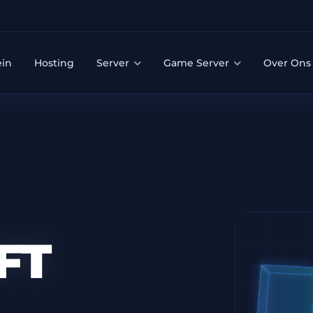
in
Hosting
Server
Game Server
Over On
FT