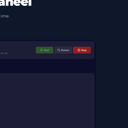
aneel
-time