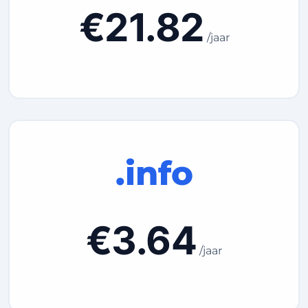
€21.82
/jaar
.info
€3.64
/jaar