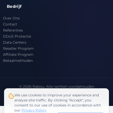
Bedrijf
Over Ons
Contact
Referenties
DDoS Protectie
Data Centers
Reseller Program
Affiliate Program
Betaalmethoden
© 2026 Rabisu. Alle rechten voorbehouden
Algemene Voorwaarden
We use cookies to improve your experience and
Privacybeleid
analyze site traffic. By clicking "Accept", you
consent to our use of cookies in accordance with
our
Privacy Policy