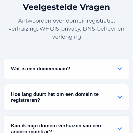
Veelgestelde Vragen
Antwoorden over domeinregistratie,
verhuizing, WHOIS-privacy, DNS-beheer en
verlenging
Wat is een domeinnaam?
Een domeinnaam is het adres van uw website
op het internet. Het is wat mensen in hun
Hoe lang duurt het om een domein te
browser typen om uw site te bezoeken (bijv.
registreren?
rabisu.com). Zie het als uw online identiteit of
digitaal adres.
Domeinregistratie is direct! Zodra u uw aankoop
voltooit, is uw domein onmiddellijk geregistreerd
Kan ik mijn domein verhuizen van een
en beschikbaar voor gebruik. U kunt direct
andere registrar?