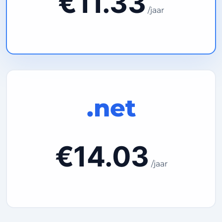
€11.33
/jaar
.net
€14.03
/jaar