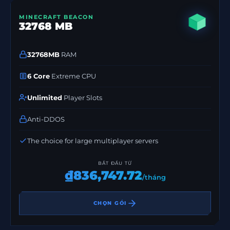
MINECRAFT BEACON
32768 MB
32768MB
RAM
6 Core
Extreme CPU
Unlimited
Player Slots
Anti-DDOS
The choice for large multiplayer servers
BẮT ĐẦU TỪ
₫836,747.72
/tháng
CHỌN GÓI