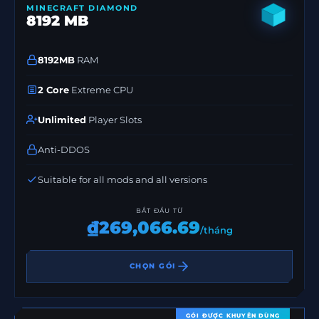
MINECRAFT DIAMOND
8192 MB
8192MB
RAM
2 Core
Extreme CPU
Unlimited
Player Slots
Anti-DDOS
Suitable for all mods and all versions
BẮT ĐẦU TỪ
₫269,066.69
/tháng
CHỌN GÓI
GÓI ĐƯỢC KHUYÊN DÙNG