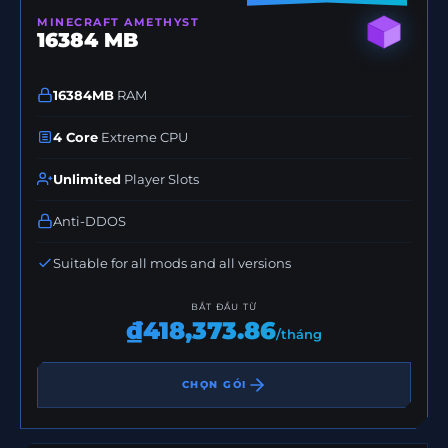
MINECRAFT AMETHYST
16384 MB
16384MB
RAM
4 Core
Extreme CPU
Unlimited
Player Slots
Anti-DDOS
Suitable for all mods and all versions
BẮT ĐẦU TỪ
₫418,373.86
/tháng
CHỌN GÓI