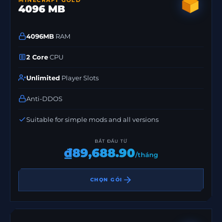
4096 MB
4096MB
RAM
2 Core
CPU
Unlimited
Player Slots
Anti-DDOS
Suitable for simple mods and all versions
BẮT ĐẦU TỪ
₫89,688.90
/tháng
CHỌN GÓI