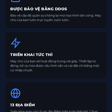
ĐƯỢC BẢO VỆ BẰNG DDOS
Bảo vệ cấp độ quân sự chống lại mọi loại hình tấn công. Máy
chủ của bạn luôn trực tuyến, luôn luôn.
TRIỂN KHAI TỨC THÌ
Máy chủ của bạn sẽ hoạt động trong vài giây. Thiết lập tự
động, tối ưu hóa được cấu hình sẵn và cài đặt chỉ bằng một
cú nhấp chuột.
13 ĐỊA ĐIỂM
Triển khai máy chủ ở các địa điểm trên toàn thế giới. Chọn