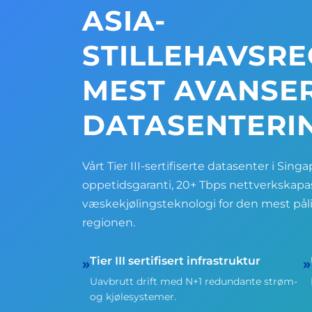
ASIA-
STILLEHAVSR
MEST AVANSE
DATASENTERI
Vårt Tier III-sertifiserte datasenter i Sing
oppetidsgaranti, 20+ Tbps nettverkskapa
væskekjølingsteknologi for den mest påli
regionen.
Tier III sertifisert infrastruktur
»
»
Uavbrutt drift med N+1 redundante strøm-
og kjølesystemer.