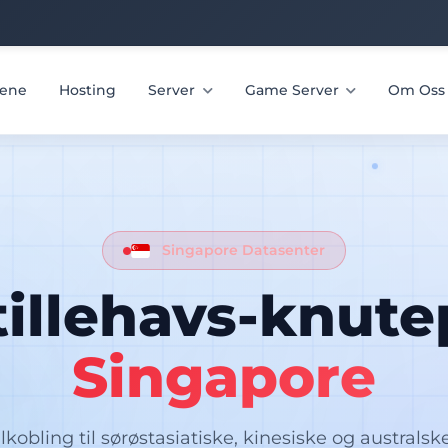
ene
Hosting
Server
Game Server
Om Os
Singapore Datasenter
tillehavs-knute
Singapore
lkobling til sørøstasiatiske, kinesiske og austral