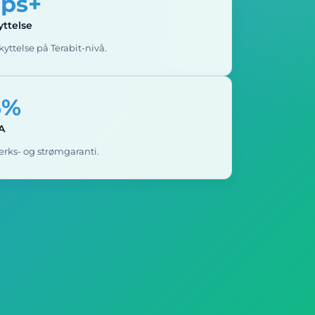
bps+
ttelse
yttelse på Terabit-nivå.
5%
A
erks- og strømgaranti.