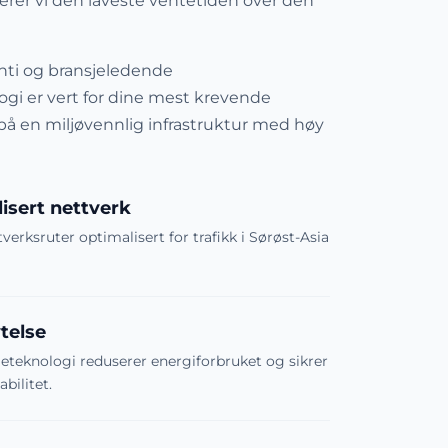
erer vi den laveste ventetiden over den
nti og bransjeledende
gi er vert for dine mest krevende
på en miljøvennlig infrastruktur med høy
isert nettverk
verksruter optimalisert for trafikk i Sørøst-Asia
telse
leteknologi reduserer energiforbruket og sikrer
bilitet.