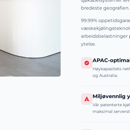
sjøkabelsystemer lev
bredeste geografien.
99.99% oppetidsgara
væskekjølingsteknolo
arbeidsbelastninger 
ytelse.
APAC-optimal
Høykapasitets nett
og Australia.
Miljøvennlig y
Vår patenterte kjø
maksimal serversta