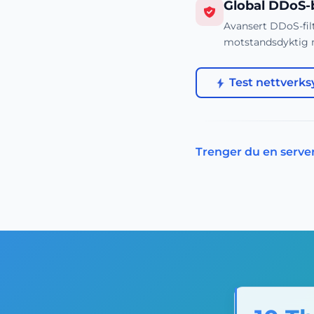
Global DDoS-
Avansert DDoS-filt
motstandsdyktig m
Test nettverks
Trenger du en server