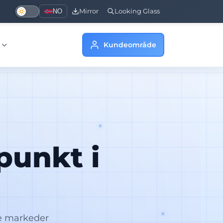
NO
Mirror
Looking Glass
s
Kundeområde
punkt i
ske markeder