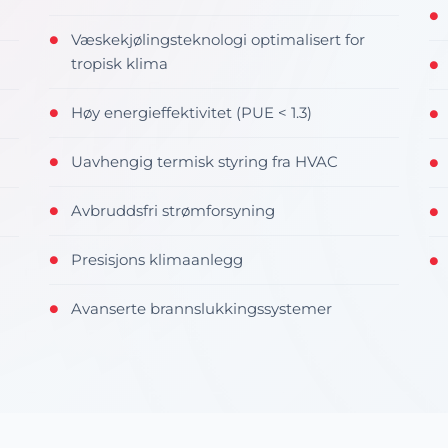
●
Væskekjølingsteknologi optimalisert for
●
tropisk klima
●
Høy energieffektivitet (PUE < 1.3)
●
●
Uavhengig termisk styring fra HVAC
●
●
Avbruddsfri strømforsyning
●
●
Presisjons klimaanlegg
●
●
Avanserte brannslukkingssystemer
●