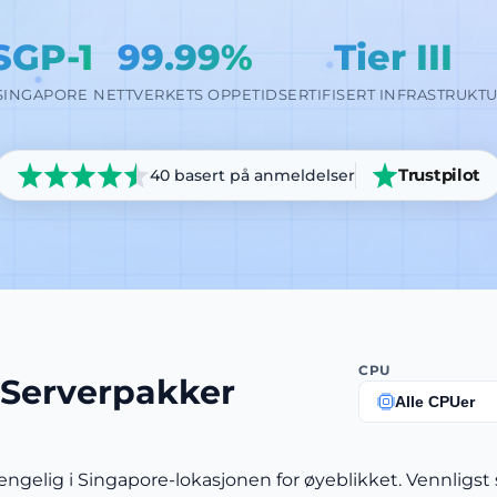
SGP-1
99.99%
Tier III
SINGAPORE
NETTVERKETS OPPETID
SERTIFISERT INFRASTRUKT
Trustpilot
40 basert på anmeldelser
CPU
 Serverpakker
Alle CPUer
engelig i Singapore-lokasjonen for øyeblikket. Vennligst 