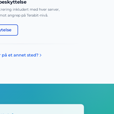
beskyttelse
rering inkludert med hver server,
ot angrep på Terabit-nivå.
ytelse
 på et annet sted?