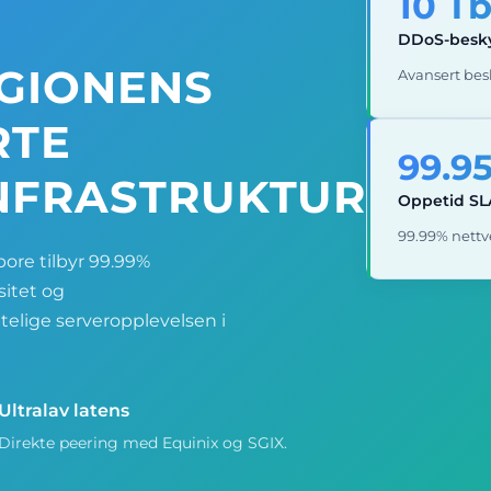
10 T
DDoS-besky
EGIONENS
Avansert besk
RTE
99.9
NFRASTRUKTUR
Oppetid SL
99.99% nettv
apore tilbyr 99.99%
sitet og
telige serveropplevelsen i
Ultralav latens
Direkte peering med Equinix og SGIX.