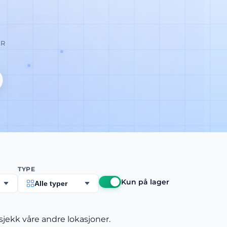
UR
TYPE
Kun på lager
Alle typer
sjekk våre andre lokasjoner.