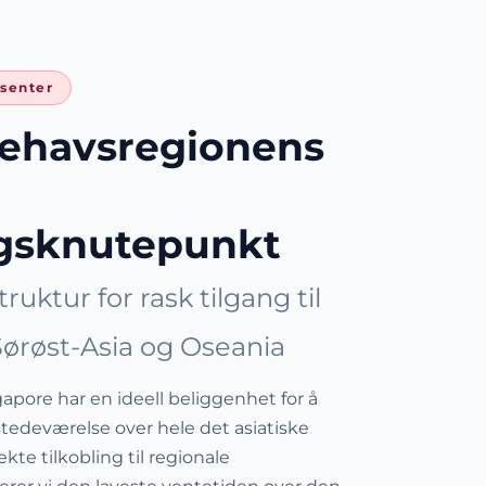
senter
llehavsregionens
ngsknutepunkt
struktur for rask tilgang til
ørøst-Asia og Oseania
gapore har en ideell beliggenhet for å
ilstedeværelse over hele det asiatiske
kte tilkobling til regionale