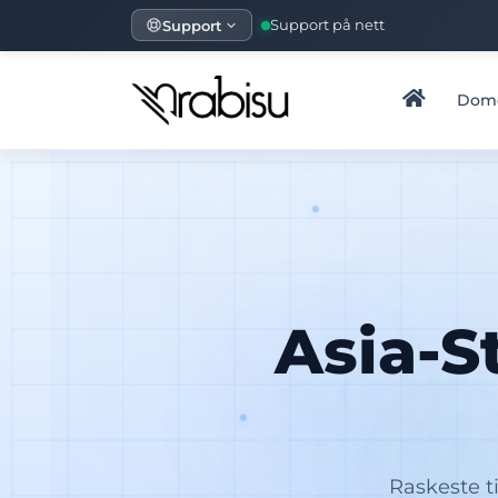
Support
Support på nett
Dom
Asia-S
Raskeste ti