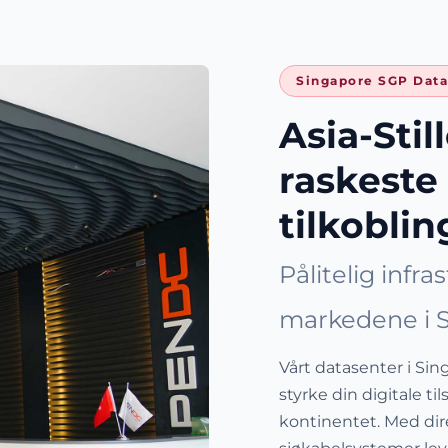
Singapore SGP Data
Asia-Sti
raskeste
tilkobli
Pålitelig infra
markedene i S
Vårt datasenter i Sin
styrke din digitale t
kontinentet. Med dire