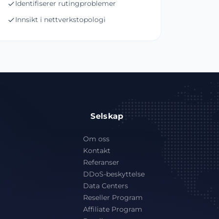
Identifiserer rutingproblemer
Innsikt i nettverkstopologi
Selskap
Om oss
Kontakt
Referanser
DDoS-beskyttelse
Data Centers
Reseller Program
Affiliate Program