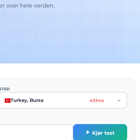
er over hele verden.
STED
Turkey, Bursa
433ms
Kjør test