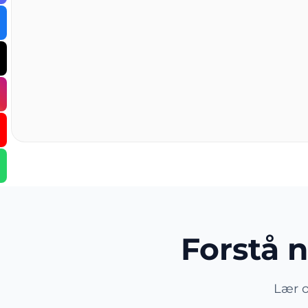
Forstå 
Lær o