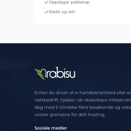
Oppdager pakketap
Raskt og lett
Enten du driver et e-handelsnettsted eller e
nettbedrift, hjelper vår skalerbare infrastruk
deg med å tiltrekke flere besøkende og vok
utover grensene for delt hosting.
Sosiale medier