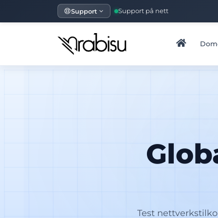
Support
Support på nett
Dom
Glob
Test nettverkstilko