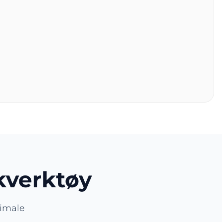
kverktøy
timale