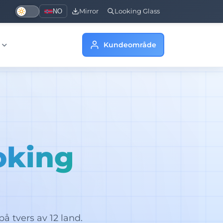
NO
Mirror
Looking Glass
s
Kundeområde
oking
på tvers av 12 land.