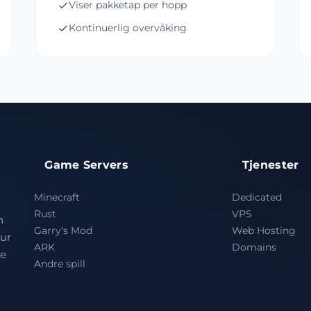
Viser pakketap per hopp
Kontinuerlig overvåking
Game Servers
Tjenester
Minecraft
Dedicated
Rust
VPS
n
Garry's Mod
Web Hosting
tur
ARK
Domains
se
Andre spill