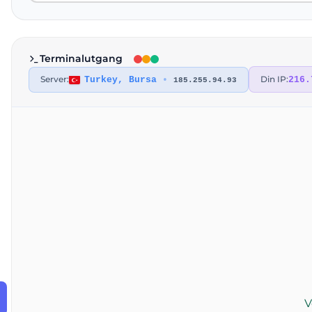
Terminalutgang
Server:
Din IP:
Turkey, Bursa
•
216.
185.255.94.93
V