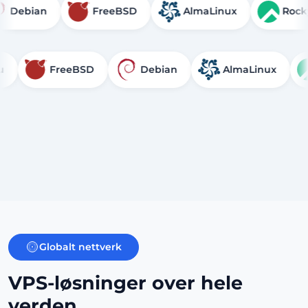
Debian
FreeBSD
AlmaLinux
FreeBSD
Debian
AlmaLinux
Roc
Globalt nettverk
VPS-løsninger over hele
verden