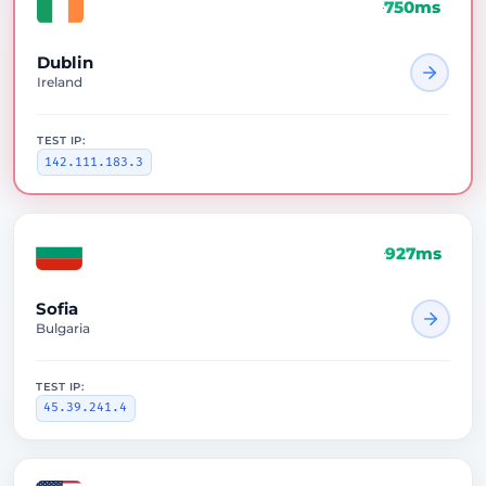
750ms
Dublin
Ireland
TEST IP:
142.111.183.3
927ms
Sofia
Bulgaria
TEST IP:
45.39.241.4