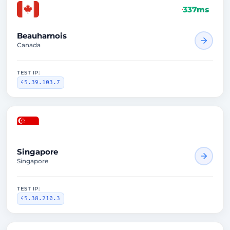
337ms
Beauharnois
Canada
TEST IP:
45.39.103.7
Singapore
Singapore
TEST IP:
45.38.210.3