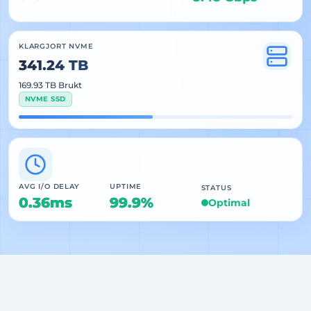
KLARGJORT NVME
341.24 TB
169.93 TB Brukt
NVME SSD
AVG I/O DELAY
UPTIME
STATUS
0.36ms
99.9%
Optimal