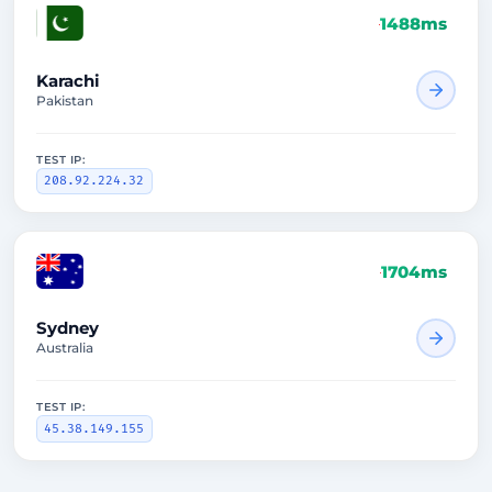
1488ms
Karachi
Pakistan
TEST IP:
208.92.224.32
1704ms
Sydney
Australia
TEST IP:
45.38.149.155