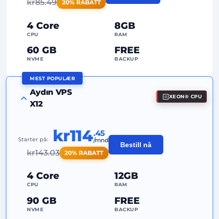
kr
85.49
20% RABATT
24/7
Ekspertstøtte
4 Core
8GB
Dedikert
IP-adresse
CPU
RAM
60 GB
FREE
NVME
BACKUP
MEST POPULÆR
FREE Anti-DDoS
Aydın VPS
XEON® CPU
99%
Oppetidsgaranti
X12
Rettferdig bruk
Trafikk
kr114
.45
2
Sikkerhetskopieringspunkter
Starter på:
/mnd
Bestill nå
kr
143.03
20% RABATT
24/7
Ekspertstøtte
Dedikert
IP-adresse
4 Core
12GB
CPU
RAM
90 GB
FREE
NVME
BACKUP