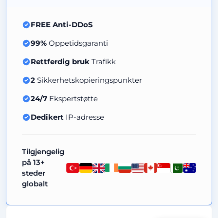
FREE Anti-DDoS
99%
Oppetidsgaranti
Rettferdig bruk
Trafikk
2
Sikkerhetskopieringspunkter
24/7
Ekspertstøtte
Dedikert
IP-adresse
Tilgjengelig
på 13+
steder
globalt