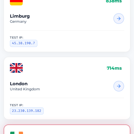
838ms
Limburg
Germany
TEST IP:
45.38.190.7
714ms
London
United Kingdom
TEST IP:
23.230.139.182