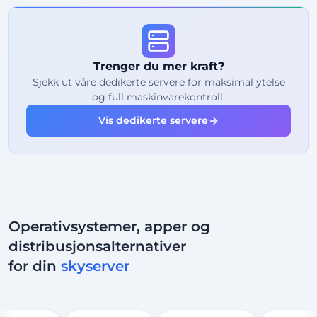
99%
Oppetidsgaranti
Rettferdig bruk
Trafikk
Trenger du mer kraft?
2
Sikkerhetskopieringspunkter
Sjekk ut våre dedikerte servere for maksimal ytelse
og full maskinvarekontroll.
24/7
Ekspertstøtte
Vis dedikerte servere
Dedikert
IP-adresse
Operativsystemer, apper og
distribusjonsalternativer
for din
skyserver