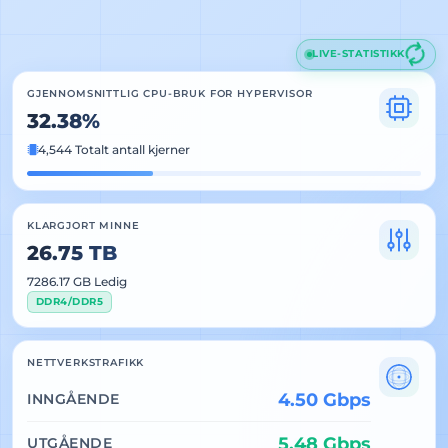
LIVE-STATISTIKK
GJENNOMSNITTLIG CPU-BRUK FOR HYPERVISOR
32.38%
4,544 Totalt antall kjerner
KLARGJORT MINNE
26.75 TB
7286.17 GB Ledig
DDR4/DDR5
NETTVERKSTRAFIKK
4.50 Gbps
INNGÅENDE
5.48 Gbps
UTGÅENDE