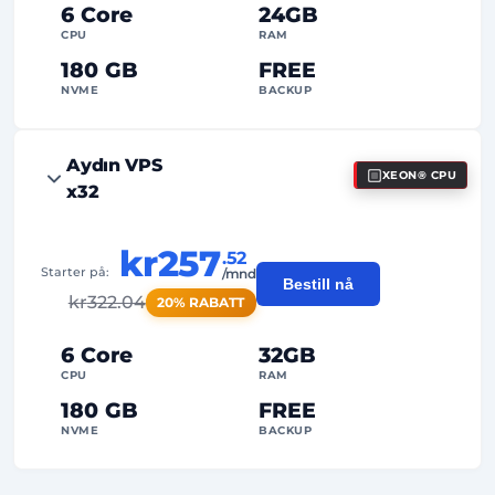
Dedikert
IP-adresse
6 Core
24GB
CPU
RAM
180 GB
FREE
NVME
BACKUP
FREE Anti-DDoS
Aydın VPS
XEON® CPU
99%
Oppetidsgaranti
x32
Rettferdig bruk
Trafikk
kr257
.52
2
Sikkerhetskopieringspunkter
Starter på:
/mnd
Bestill nå
kr
322.04
20% RABATT
24/7
Ekspertstøtte
Dedikert
IP-adresse
6 Core
32GB
CPU
RAM
180 GB
FREE
NVME
BACKUP
FREE Anti-DDoS