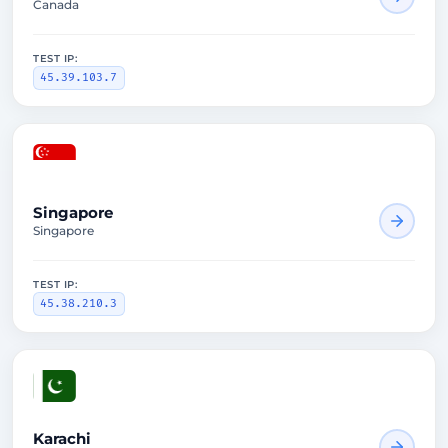
Canada
TEST IP:
45.39.103.7
2418ms
Singapore
Singapore
TEST IP:
45.38.210.3
2423ms
Karachi