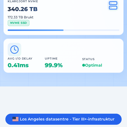
KLARGJORT NVME
340.26 TB
172.33 TB Brukt
NVME SSD
AVG I/O DELAY
UPTIME
STATUS
0.41ms
99.9%
Optimal
Los Angeles datasentre - Tier III+-infrastruktur