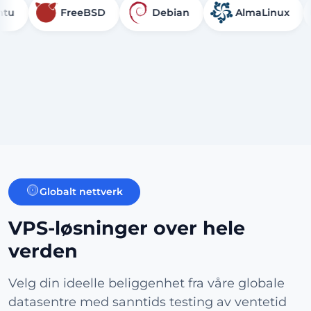
FreeBSD
Debian
AlmaLinux
R
Globalt nettverk
VPS-løsninger over hele
verden
Velg din ideelle beliggenhet fra våre globale
datasentre med sanntids testing av ventetid