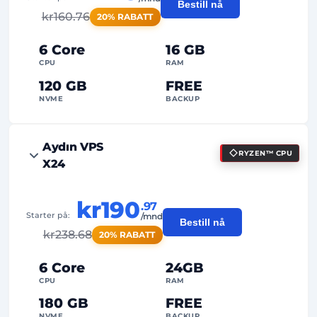
Bestill nå
kr
160.76
20% RABATT
6 Core
16 GB
CPU
RAM
120 GB
FREE
NVME
BACKUP
FREE Anti-DDoS
Aydın VPS
RYZEN™ CPU
99%
Oppetidsgaranti
X24
Rettferdig bruk
Trafikk
kr190
.97
2
Sikkerhetskopieringspunkter
Starter på:
/mnd
Bestill nå
kr
238.68
20% RABATT
24/7
Ekspertstøtte
Dedikert
IP-adresse
6 Core
24GB
CPU
RAM
180 GB
FREE
NVME
BACKUP