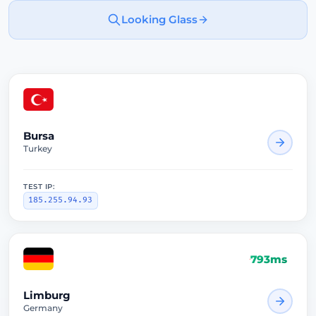
Looking Glass
937ms
Bursa
Turkey
TEST IP:
185.255.94.93
793ms
Limburg
Germany