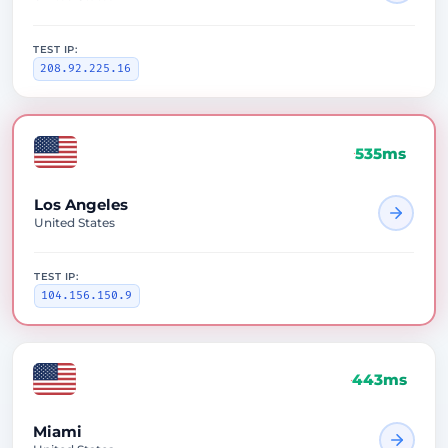
TEST IP:
208.92.225.16
535ms
Los Angeles
United States
TEST IP:
104.156.150.9
443ms
Miami