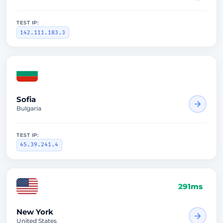
TEST IP:
142.111.183.3
997ms
Sofia
Bulgaria
TEST IP:
45.39.241.4
291ms
New York
United States