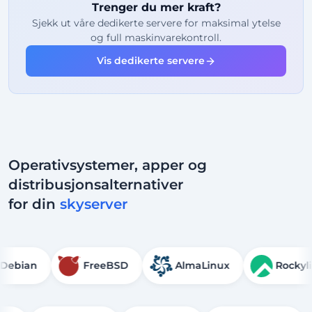
Trenger du mer kraft?
2
Sikkerhetskopieringspunkter
Sjekk ut våre dedikerte servere for maksimal ytelse
og full maskinvarekontroll.
24/7
Ekspertstøtte
Vis dedikerte servere
Dedikert
IP-adresse
Operativsystemer, apper og
distribusjonsalternativer
for din
skyserver
Debian
FreeBSD
AlmaLinux