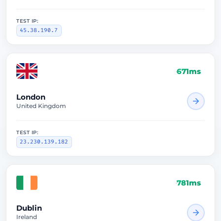
TEST IP:
45.38.190.7
671ms
London
United Kingdom
TEST IP:
23.230.139.182
781ms
Dublin
Ireland