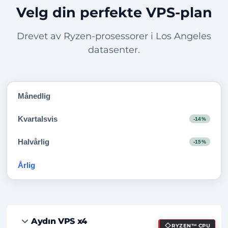
Velg din perfekte VPS-plan
Drevet av Ryzen-prosessorer i Los Angeles
datasenter.
Månedlig
Kvartalsvis
-14%
Halvårlig
-15%
Årlig
-20%
Aydın VPS x4
RYZEN™ CPU