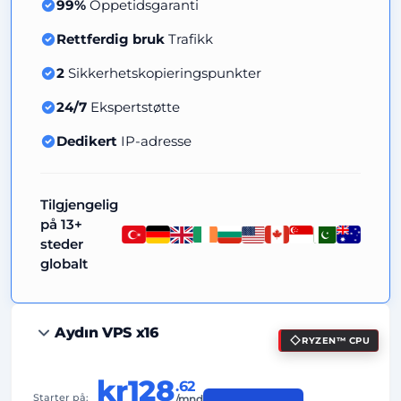
99%
Oppetidsgaranti
Rettferdig bruk
Trafikk
2
Sikkerhetskopieringspunkter
24/7
Ekspertstøtte
Dedikert
IP-adresse
Tilgjengelig
på 13+
steder
globalt
Aydın VPS x16
RYZEN™ CPU
kr128
.62
Starter på:
/mnd