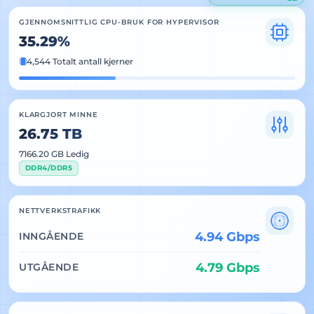
GJENNOMSNITTLIG CPU-BRUK FOR HYPERVISOR
35.29%
4,544 Totalt antall kjerner
KLARGJORT MINNE
26.75 TB
7166.20 GB Ledig
DDR4/DDR5
NETTVERKSTRAFIKK
4.94 Gbps
INNGÅENDE
4.79 Gbps
UTGÅENDE