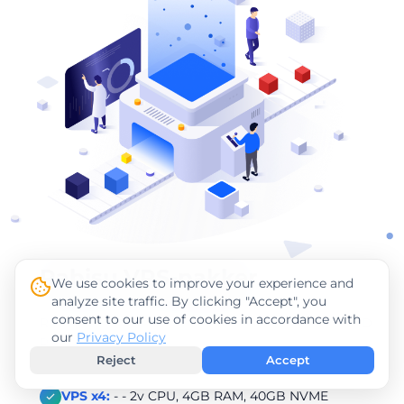
Rabisu VPS-pakker
We use cookies to improve your experience and
analyze site traffic. By clicking "Accept", you
consent to our use of cookies in accordance with
Rabisu tilbyr en rekke VPS-pakker med kraftige AMD
our
Privacy Policy
RYZEN-prosessorer. Nedenfor er startprisene:
Reject
Accept
VPS x4:
- - 2v CPU, 4GB RAM, 40GB NVME