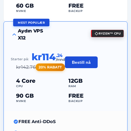
60 GB
FREE
NVME
BACKUP
MEST POPULÆR
FREE Anti-DDoS
Aydın VPS
RYZEN™ CPU
99%
Oppetidsgaranti
X12
Rettferdig bruk
Trafikk
kr114
.24
2
Sikkerhetskopieringspunkter
Starter på:
/mnd
Bestill nå
kr
142.76
20% RABATT
24/7
Ekspertstøtte
Dedikert
IP-adresse
4 Core
12GB
CPU
RAM
90 GB
FREE
NVME
BACKUP
FREE Anti-DDoS