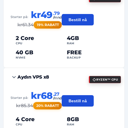
kr49
.79
Starter på:
/mnd
Bestill nå
kr
61.34
19% RABATT
2 Core
4GB
CPU
RAM
40 GB
FREE
NVME
BACKUP
FREE Anti-DDoS
Aydın VPS x8
RYZEN™ CPU
99%
Oppetidsgaranti
Rettferdig bruk
Trafikk
kr68
.27
Starter på:
/mnd
Bestill nå
2
Sikkerhetskopieringspunkter
kr
85.34
20% RABATT
24/7
Ekspertstøtte
4 Core
8GB
Dedikert
IP-adresse
CPU
RAM