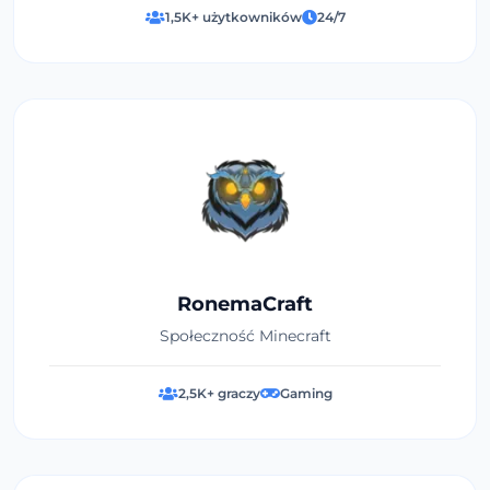
1,5K+ użytkowników
24/7
RonemaCraft
Społeczność Minecraft
2,5K+ graczy
Gaming