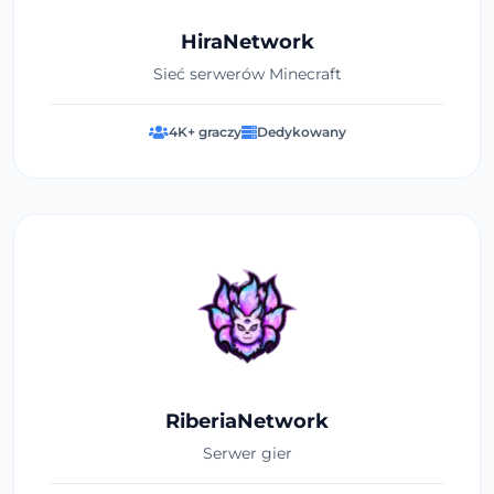
HiraNetwork
Sieć serwerów Minecraft
4K+ graczy
Dedykowany
RiberiaNetwork
Serwer gier