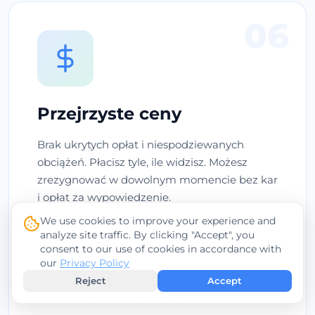
06
Przejrzyste ceny
Brak ukrytych opłat i niespodziewanych
obciążeń. Płacisz tyle, ile widzisz. Możesz
zrezygnować w dowolnym momencie bez kar
i opłat za wypowiedzenie.
We use cookies to improve your experience and
Brak ukrytych opłat
analyze site traffic. By clicking "Accept", you
consent to our use of cookies in accordance with
Możliwość anulowania w dowolnym
our
Privacy Policy
momencie
Reject
Accept
Gwarancja zwrotu pieniędzy