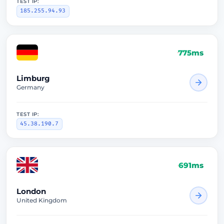
TEST IP:
185.255.94.93
775ms
Limburg
Germany
TEST IP:
45.38.190.7
691ms
London
United Kingdom