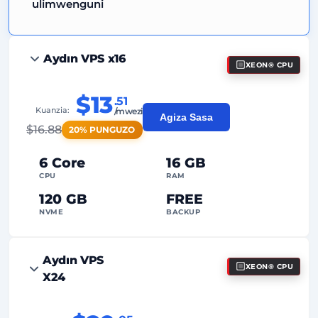
ulimwenguni
Aydın VPS x16
XEON® CPU
$13
.51
Kuanzia:
/mwezi
Agiza Sasa
$
16.88
20% PUNGUZO
6 Core
16 GB
CPU
RAM
120 GB
FREE
NVME
BACKUP
FREE Anti-DDoS
Aydın VPS
XEON® CPU
99%
Uhakika wa Uptime
X24
Matumizi ya Haki
Trafiki