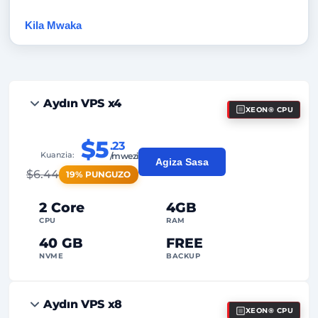
Kila Mwaka
-20%
Aydın VPS x4
XEON® CPU
$5
.23
Kuanzia:
/mwezi
Agiza Sasa
$
6.44
19% PUNGUZO
2 Core
4GB
CPU
RAM
40 GB
FREE
NVME
BACKUP
FREE Anti-DDoS
Aydın VPS x8
XEON® CPU
99%
Uhakika wa Uptime