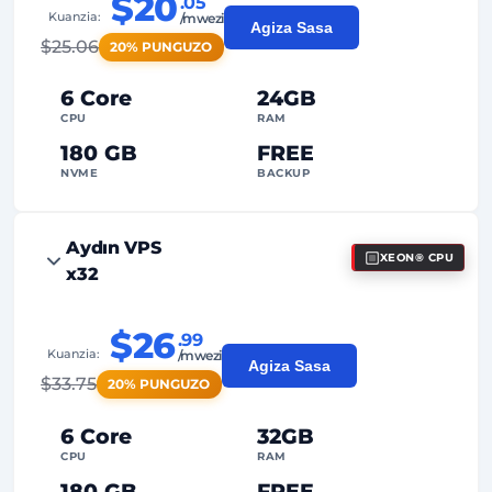
$20
.05
2
Pointi za Backup
Kuanzia:
/mwezi
Agiza Sasa
$
25.06
20% PUNGUZO
24/7
Usaidizi wa Wataalam
Iliyotengwa
Anwani ya IP
6 Core
24GB
CPU
RAM
180 GB
FREE
NVME
BACKUP
FREE Anti-DDoS
Aydın VPS
XEON® CPU
99%
Uhakika wa Uptime
x32
Matumizi ya Haki
Trafiki
$26
.99
2
Pointi za Backup
Kuanzia:
/mwezi
Agiza Sasa
$
33.75
20% PUNGUZO
24/7
Usaidizi wa Wataalam
Iliyotengwa
Anwani ya IP
6 Core
32GB
CPU
RAM
180 GB
FREE