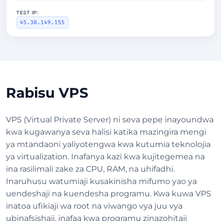
TEST IP:
45.38.149.155
Rabisu VPS
VPS (Virtual Private Server) ni seva pepe inayoundwa
kwa kugawanya seva halisi katika mazingira mengi
ya mtandaoni yaliyotengwa kwa kutumia teknolojia
ya virtualization. Inafanya kazi kwa kujitegemea na
ina rasilimali zake za CPU, RAM, na uhifadhi.
Inaruhusu watumiaji kusakinisha mifumo yao ya
uendeshaji na kuendesha programu. Kwa kuwa VPS
inatoa ufikiaji wa root na viwango vya juu vya
ubinafsishaji, inafaa kwa programu zinazohitaji