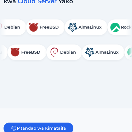
kwa
Cloud Server
Yako
Debian
FreeBSD
AlmaLinux
FreeBSD
Debian
AlmaLinux
Roc
Mtandao wa Kimataifa