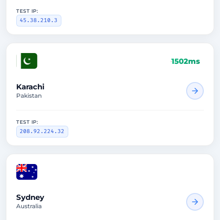
TEST IP:
45.38.210.3
1502ms
Karachi
Pakistan
TEST IP:
208.92.224.32
Sydney
Australia