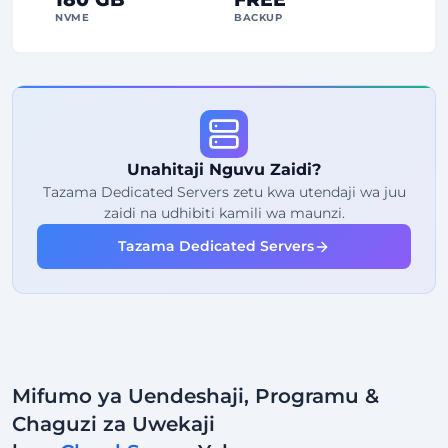
NVME
BACKUP
FREE Anti-DDoS
99%
Uhakika wa Uptime
Matumizi ya Haki
Trafiki
Unahitaji Nguvu Zaidi?
2
Pointi za Backup
Tazama Dedicated Servers zetu kwa utendaji wa juu
zaidi na udhibiti kamili wa maunzi.
24/7
Usaidizi wa Wataalam
Tazama Dedicated Servers
Iliyotengwa
Anwani ya IP
Mifumo ya Uendeshaji, Programu &
Chaguzi za Uwekaji