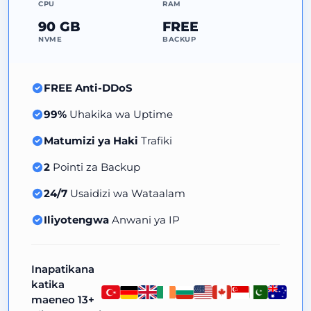
CPU
RAM
90 GB
FREE
NVME
BACKUP
FREE Anti-DDoS
99%
Uhakika wa Uptime
Matumizi ya Haki
Trafiki
2
Pointi za Backup
24/7
Usaidizi wa Wataalam
Iliyotengwa
Anwani ya IP
Inapatikana
katika
maeneo 13+