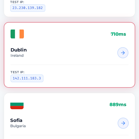
TEST IP:
23.230.139.182
710ms
Dublin
Ireland
TEST IP:
142.111.183.3
889ms
Sofia
Bulgaria