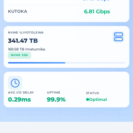
6.81 Gbps
KUTOKA
NVME ILIYOTOLEWA
341.47 TB
169.58 TB Imetumika
NVME SSD
AVG I/O DELAY
UPTIME
STATUS
0.29ms
99.9%
Optimal