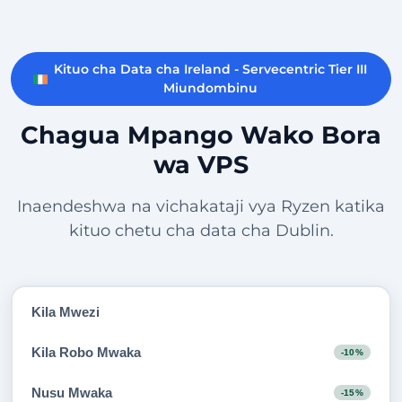
Kituo cha Data cha Ireland - Servecentric Tier III
Miundombinu
Chagua Mpango Wako Bora
wa VPS
Inaendeshwa na vichakataji vya Ryzen katika
kituo chetu cha data cha Dublin.
Kila Mwezi
Kila Robo Mwaka
-10%
Nusu Mwaka
-15%