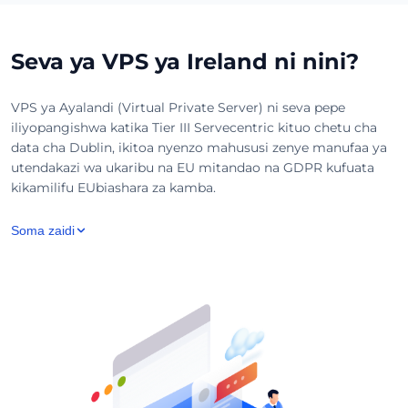
Seva ya VPS ya Ireland ni nini?
VPS ya Ayalandi (Virtual Private Server) ni seva pepe
iliyopangishwa katika Tier III Servecentric kituo chetu cha
data cha Dublin, ikitoa nyenzo mahususi zenye manufaa ya
utendakazi wa ukaribu na EU mitandao na GDPR kufuata
kikamilifu EUbiashara za kamba.
Soma zaidi