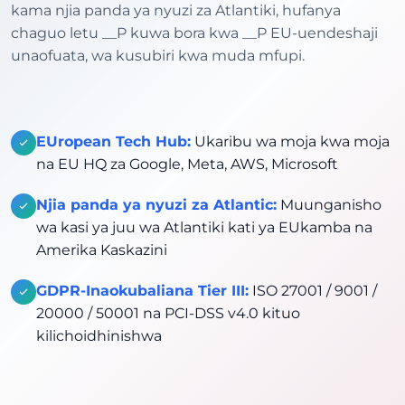
kama njia panda ya nyuzi za Atlantiki, hufanya
chaguo letu __P kuwa bora kwa __P EU-uendeshaji
unaofuata, wa kusubiri kwa muda mfupi.
EUropean Tech Hub:
Ukaribu wa moja kwa moja
na EU HQ za Google, Meta, AWS, Microsoft
Njia panda ya nyuzi za Atlantic:
Muunganisho
wa kasi ya juu wa Atlantiki kati ya EUkamba na
Amerika Kaskazini
GDPR-Inaokubaliana Tier III:
ISO 27001 / 9001 /
20000 / 50001 na PCI-DSS v4.0 kituo
kilichoidhinishwa