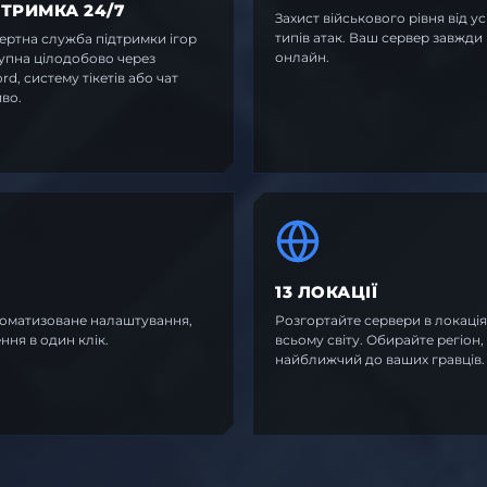
ДТРИМКА 24/7
Захист військового рівня від ус
типів атак. Ваш сервер завжди
ертна служба підтримки ігор
онлайн.
упна цілодобово через
rd, систему тікетів або чат
во.
13 ЛОКАЦІЇ
втоматизоване налаштування,
Розгортайте сервери в локація
ння в один клік.
всьому світу. Обирайте регіон,
найближчий до ваших гравців.