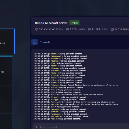
им
уйте
а