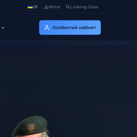
UK
Mirror
Looking Glass
с
Особистий кабінет