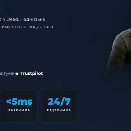
t 4 Dead. Наднизька
птайму для легендарного
ідгуків
Trustpilot
<5ms
24/7
ЗАТРИМКА
ПІДТРИМКА