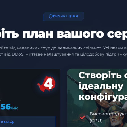
ГНУЧКІ ЦІНИ
іть план вашого се
йте від невеликих груп до величезних спільнот. Усі плани 
ст від DDoS, миттєве налаштування та цілодобову підтримку 
Створіть
ідеальну
конфігур
Д
.56
/міс
Високопродукт
(CPU)
ПЛАН
КОД ЗН