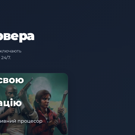
рвера
включають
24/7.
 свою
ацію
ивний процесор
ИЖКИ 10%