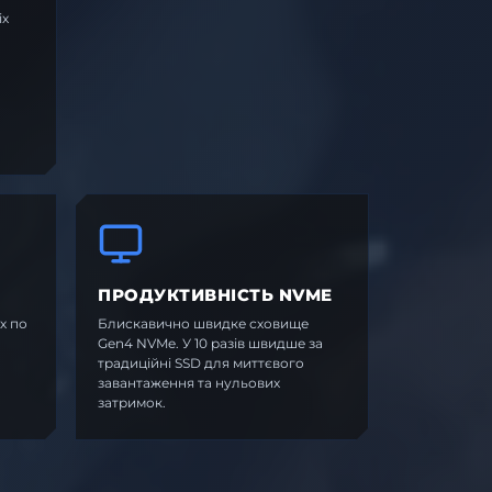
іх
ПРОДУКТИВНІСТЬ NVME
х по
Блискавично швидке сховище
Gen4 NVMe. У 10 разів швидше за
традиційні SSD для миттєвого
завантаження та нульових
затримок.