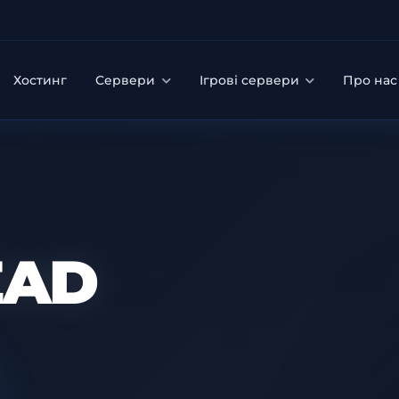
Хостинг
Сервери
Ігрові сервери
Про на
EAD