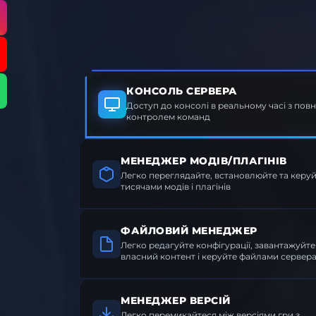
КОНСОЛЬ СЕРВЕРА
Доступ до консолі в реальному часі з повн
контролем команд
МЕНЕДЖЕР МОДІВ/ПЛАГІНІВ
Легко переглядайте, встановлюйте та кер
тисячами модів і плагінів
ФАЙЛОВИЙ МЕНЕДЖЕР
Легко редагуйте конфігурації, завантажуйте
власний контент і керуйте файлами сервер
МЕНЕДЖЕР ВЕРСІЙ
Легко перемикайтеся між версіями гри з