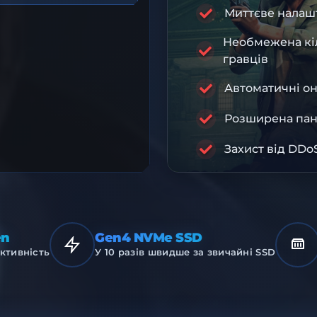
D
Миттєве налаш
Необмежена кіл
гравців
RA
Автоматичні о
ПРЕМІУМ ІН
Розширена пан
Захист від DDo
en
Gen4 NVMe SSD
ктивність
У 10 разів швидше за звичайні SSD