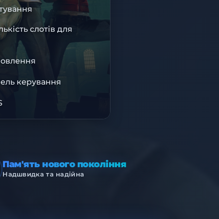
IS10
тування
ькість слотів для
BISU
новлення
ФРАСТРУКТУРА
ель керування
S
Пам'ять нового покоління
Надшвидка та надійна