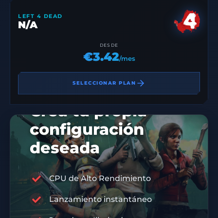
LEFT 4 DEAD
N/A
DESDE
€3.42
/mes
SELECCIONAR PLAN
Crea tu propia
configuración
deseada
CPU de Alto Rendimiento
CÓDIGO DE DESCUENTO 10%
Lanzamiento instantáneo
DIS10