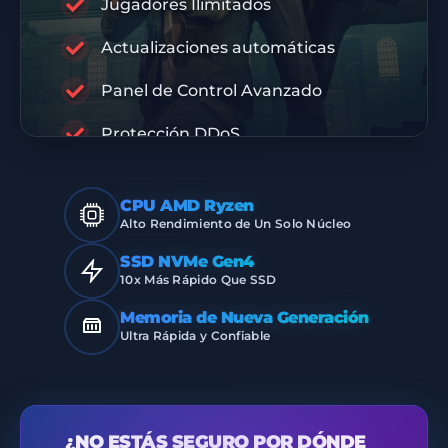
Jugadores Ilimitados
RABISU
Actualizaciones automáticas
Panel de Control Avanzado
INFRAESTRUCTURA PREMIUM
Protección DDoS
CPU AMD Ryzen
Alto Rendimiento de Un Solo Núcleo
SSD NVMe Gen4
10x Más Rápido Que SSD
Memoria de Nueva Generación
Ultra Rápida y Confiable
¿NO ESTÁS SEGURO POR DÓNDE