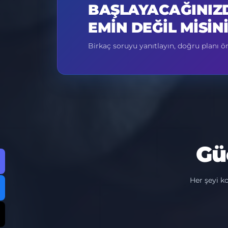
BAŞLAYACAĞINIZ
EMIN DEĞIL MISIN
Birkaç soruyu yanıtlayın, doğru planı ö
Gü
Her şeyi k