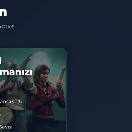
in
da DDoS
l
rmanızı
anslı CPU
RİM KODU
IS10
m
Sayısı