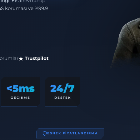
ngi. Efsanevi co-op
oS koruması ve %99.9
orumlar
Trustpilot
<5ms
24/7
GECIKME
DESTEK
ESNEK FİYATLANDIRMA