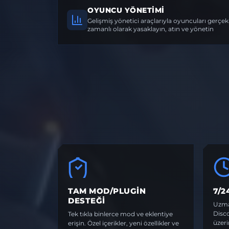
OYUNCU YÖNETIMI
Gelişmiş yönetici araçlarıyla oyuncuları gerçek
zamanlı olarak yasaklayın, atın ve yönetin
TAM MOD/PLUGIN
7/2
DESTEĞI
Uzma
Disco
Tek tıkla binlerce mod ve eklentiye
üzeri
erişin. Özel içerikler, yeni özellikler ve