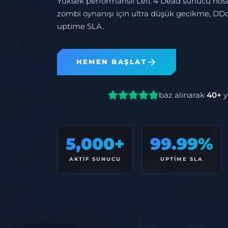
Yüksek performanslı Left 4 Dead sunucu hosti
zombi oynanışı için ultra düşük gecikme, DD
uptime SLA.
HEMEN BAŞLAT
baz alınarak
40+
y
5,000+
99.99%
AKTIF SUNUCU
UPTIME SLA