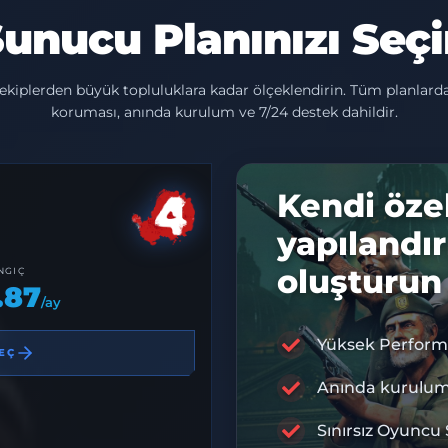
unucu Planınızı Seç
ekiplerden büyük topluluklara kadar ölçeklendirin. Tüm planlar
koruması, anında kurulum ve 7/24 destek dahildir.
Kendi öze
yapılandı
oluşturun
NGIÇ
.87
/ay
Yüksek Perform
EÇ
%10 İNDİ
D
Anında kurulu
Sınırsız Oyuncu 