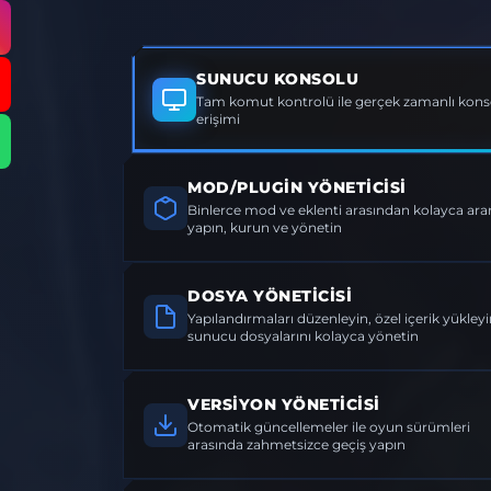
SUNUCU KONSOLU
Tam komut kontrolü ile gerçek zamanlı konso
erişimi
MOD/PLUGIN YÖNETICISI
Binlerce mod ve eklenti arasından kolayca a
yapın, kurun ve yönetin
DOSYA YÖNETICISI
Yapılandırmaları düzenleyin, özel içerik yükleyi
sunucu dosyalarını kolayca yönetin
VERSIYON YÖNETICISI
Otomatik güncellemeler ile oyun sürümleri
arasında zahmetsizce geçiş yapın