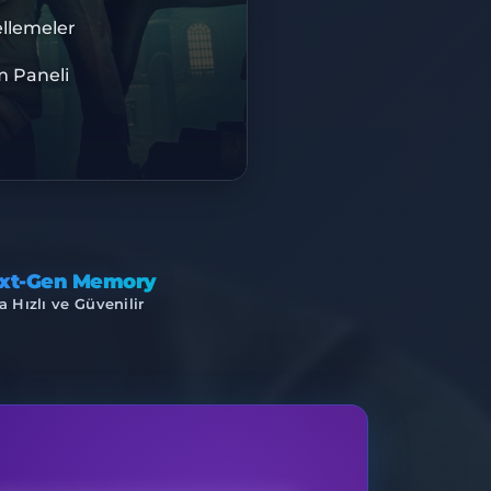
BISU
llemeler
m Paneli
M ALTYAPI
xt-Gen Memory
a Hızlı ve Güvenilir