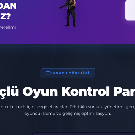
DAN
IZ?
nerelim!
SUNUCU YÖNETİMİ
çlü Oyun Kontrol Pan
ontrol etmek için sezgisel araçlar. Tek tıkla sunucu yönetimi, ger
oyuncu izleme ve gelişmiş optimizasyon.