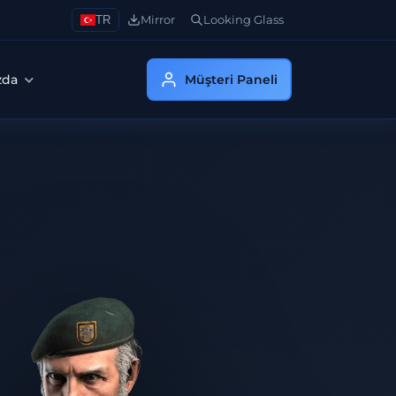
TR
Mirror
Looking Glass
zda
Müşteri Paneli