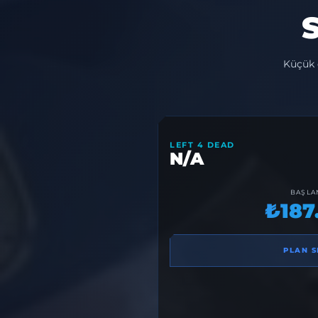
S
Küçük 
LEFT 4 DEAD
N/A
BAŞLA
₺187
PLAN S