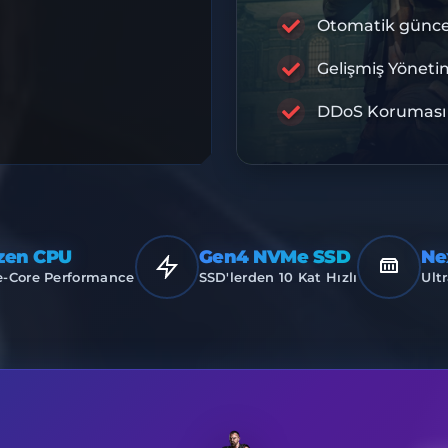
RA
Otomatik günce
Gelişmiş Yöneti
PREMIU
DDoS Koruması
zen CPU
Gen4 NVMe SSD
Ne
e-Core Performance
SSD'lerden 10 Kat Hızlı
Ultr