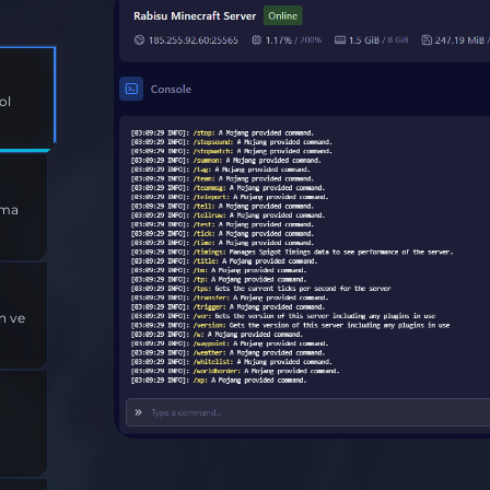
l
rama
n ve