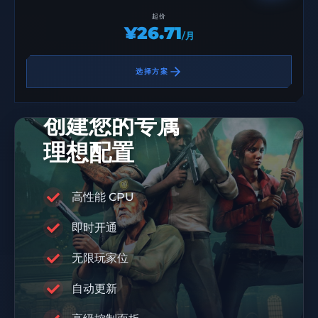
起价
¥26.71
/月
选择方案
创建您的专属
理想配置
高性能 CPU
即时开通
九折优惠码
DIS10
无限玩家位
自动更新
RABISU