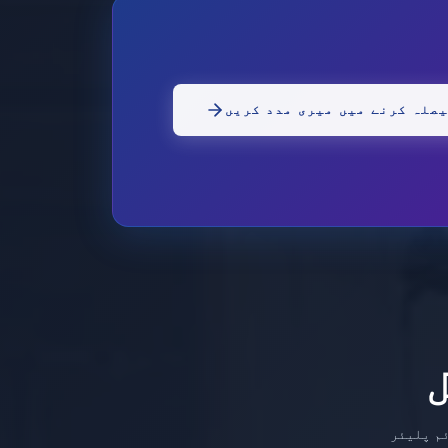
صلہ کرنے میں میری مدد کریں
ئم پلیئر