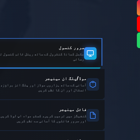
سرور کنسول
مکمل کمانڈ کنٹرول کے ساتھ ریئل ٹائم کنسول تک
رسائی
موڈ/پلگ ان مینیجر
آسانی کے ساتھ ہزاروں موڈز اور پلگ انز براؤز
انسٹال اور ان کا نظم کریں
فائل مینیجر
کنفیگز میں ترمیم کریں، کسٹم مواد اپ لوڈ کریں،
اور سرور فائلوں کا آسانی سے نظم کریں