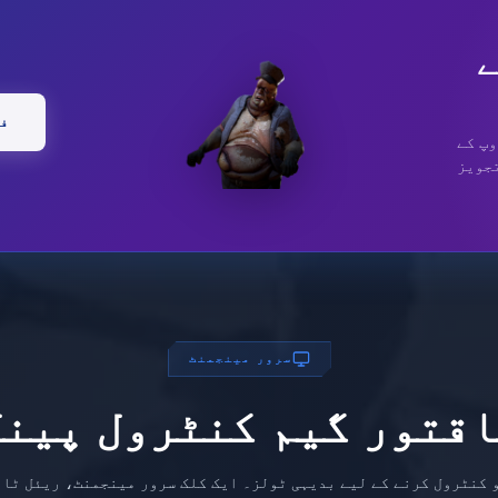
ے
فی
وپ کے
تجویز
سرور مینجمنٹ
اقتور گیم کنٹرول پینل
 کنٹرول کرنے کے لیے بدیہی ٹولز۔ ایک کلک سرور مینجمنٹ، ریئل ٹا