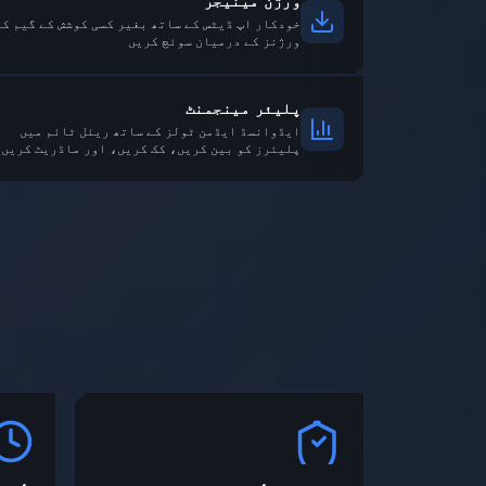
ورژن مینیجر
خودکار اپ ڈیٹس کے ساتھ بغیر کسی کوشش کے گیم کے
ورژنز کے درمیان سوئچ کریں
پلیئر مینجمنٹ
ایڈوانسڈ ایڈمن ٹولز کے ساتھ ریئل ٹائم میں
پلیئرز کو بین کریں، کک کریں، اور ماڈریٹ کریں