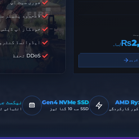
S10
فوری سیٹ اپ
لامحدود پلیئر سل
ISU
خودکار اپ ڈیٹس
یمت
₨2,
ایڈوانسڈ کنٹرو
/ماہ
پریمیم ان
DDoS تحفظ
کریں
AMD Ry
Gen4 NVMe SSD
نیکسٹ جی
 کور کارکردگی
SSD سے 10 گنا تیز
انتہائی تی