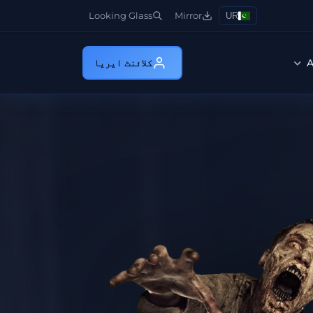
Looking Glass
Mirror
UR
A
کلائنٹ ایریا