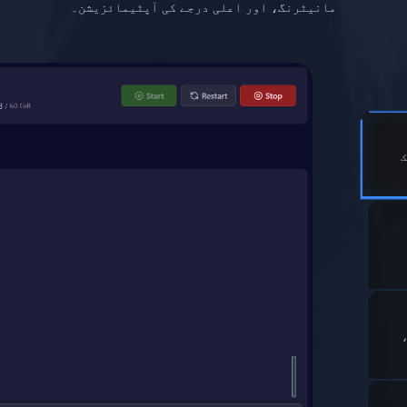
مانیٹرنگ، اور اعلی درجے کی آپٹیمائزیشن۔
،