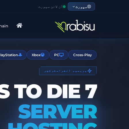
سپورٹ
آن لائن سپورٹ
main
layStation
Xbox
PC
Cross-Play
پریمیم انفراسٹرکچر
7 DAYS TO DIE
SERVER