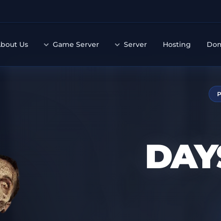
bout Us
Game Server
Server
Hosting
Do
P