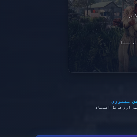
DI
اٹس
RAB
ل پینل
فراسٹرکچر
ن میموری
ز اور قابل اعتماد