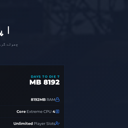
اپ
7 DAYS TO DIE
8192 MB
8192MB
RAM
Extreme CPU
4 Core
Unlimited
Player Slots