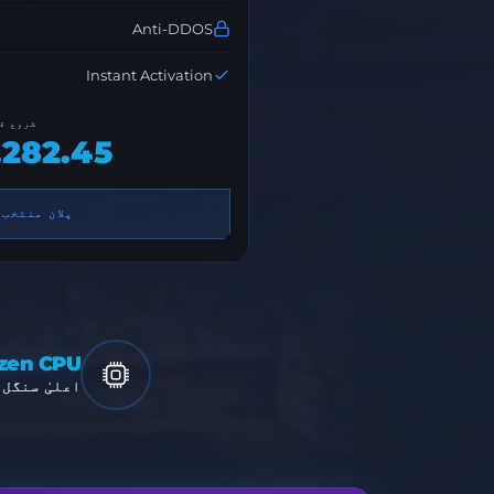
Anti-DDOS
Instant Activation
شروع ق
282.45
پلان منتخب 
zen CPU
اعلیٰ سنگل