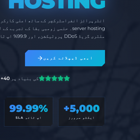
HOSTING
ملٹری گریڈ DDoS پروٹیکشن، اور 99.9% اپ ٹائم SLA۔
ابھی ڈیپلائے کریں
کی بنیاد پر
40+
ج
99.99%
5,000+
ایکٹو سرورز
اپ ٹائم SLA