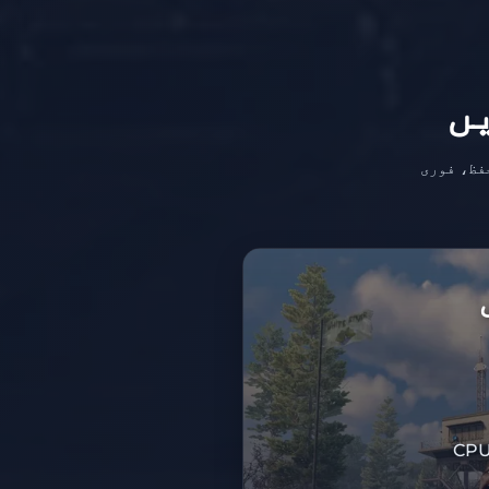
ں
 کر بڑی کمیونٹیز تک اسکیل کریں۔ تمام پلانز میں DDoS تحفظ، فوری
10% ڈسکاؤنٹ کوڈ