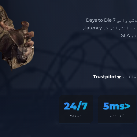
انٹرپرائز انفراسٹرکچر کے ساتھ اعلی کارکردگی والی 7 Days to Die
server hosting۔ حتمی زومبی بقا کے تجربے کے لیے انتہائی کم latency،
ائزے
Trustpilot
24/7
<5ms
لیٹنسی
سپورٹ