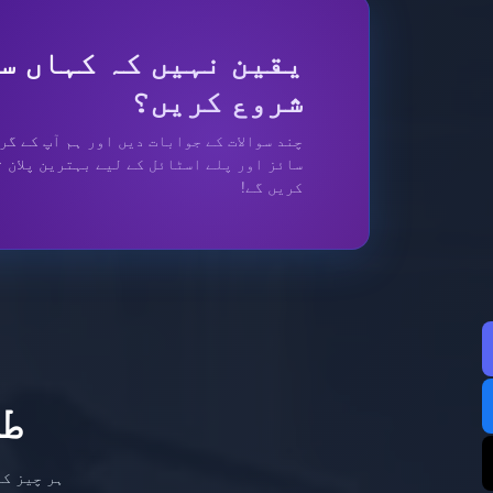
یقین نہیں کہ کہاں س
شروع کریں؟
چند سوالات کے جوابات دیں اور ہم آپ کے گر
سائز اور پلے اسٹائل کے لیے بہترین پلان 
کریں گے!
ط
ہر چیز کو