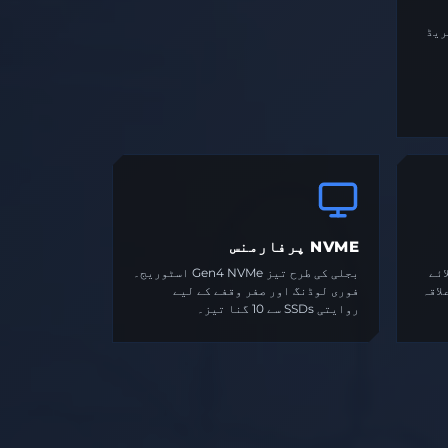
ریڈ
NVME پرفارمنس
ائے
بجلی کی طرح تیز Gen4 NVMe اسٹوریج۔
لاقہ
فوری لوڈنگ اور صفر وقفے کے لیے
روایتی SSDs سے 10 گنا تیز۔