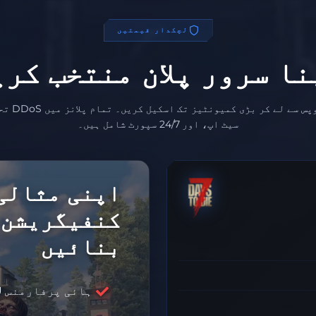
لچکدار قیمتیں
نا سرور پلان منتخب کری
چھوٹے گروپس سے لے
سیٹ اپ، اور 24/7 سپورٹ شامل ہیں۔
اپنی مثالی
کنفیگریشن
بنائیں
ہائی پرفارمنس CPU