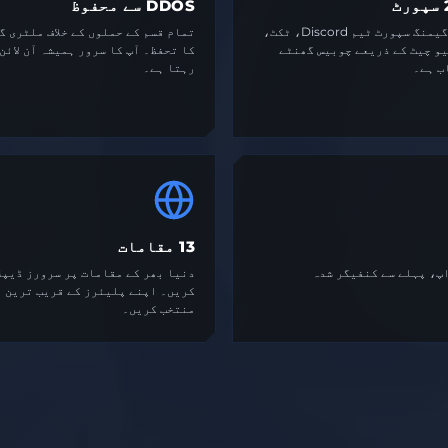
ٹ
DDOS سے محفوظ
ماہر گیمنگ سپورٹ ٹیم Discord، ٹکٹ،
تمام قسم کے حملوں کے خلاف ملٹری گ
یو چیٹ کے ذریعے چوبیس گھنٹے
کا تحفظ۔ آپ کا سرور ہمیشہ آن لائن
ب ہے۔
رہتا ہے۔
13 مقامات
اپ، پہلے سے کنفیگر شدہ
دنیا بھر کے مقامات پر سرورز ڈیپل
کریں۔ اپنے پلیئرز کے قریب ترین ع
منتخب کریں۔