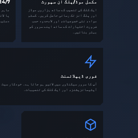
مکمل موڈ/پلگ ان سپورٹ
24/7 سپور
ایک کلک کی تنصیب کے ساتھ ہزاروں موڈز
اور پلگ انز تک رسائی حاصل کریں۔ کسٹم
یا لائ
مواد، نئی خصوصیات، اور لامحدود حسب
دستیا
ضرورت اختیارات کے ساتھ اپنے سرور کو
بہتر بنائیں۔
فوری ڈیپلائمنٹ
آپ کا سرور سیکنڈوں میں لائیو ہو جاتا ہے۔ خودکار سیٹ 
آپٹیمائزیشنز، اور ایک کلک کی تنصیبات۔