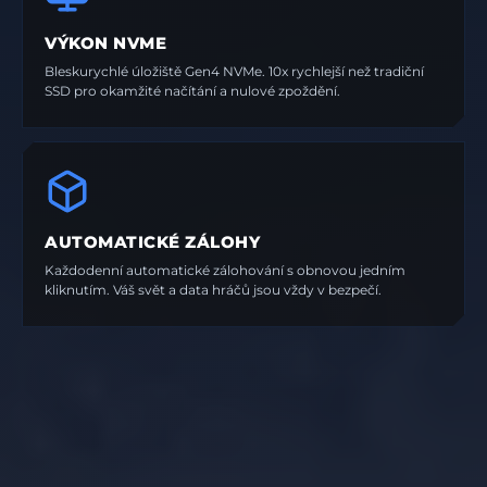
VÝKON NVME
Bleskurychlé úložiště Gen4 NVMe. 10x rychlejší než tradiční
SSD pro okamžité načítání a nulové zpoždění.
AUTOMATICKÉ ZÁLOHY
Každodenní automatické zálohování s obnovou jedním
kliknutím. Váš svět a data hráčů jsou vždy v bezpečí.