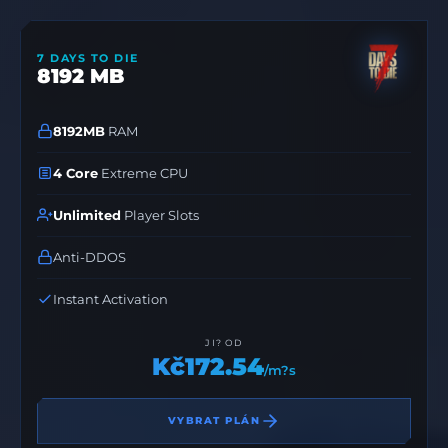
7 DAYS TO DIE
8192 MB
8192MB
RAM
4 Core
Extreme CPU
Unlimited
Player Slots
Anti-DDOS
Instant Activation
JI? OD
Kč172.54
/m?s
VYBRAT PLÁN