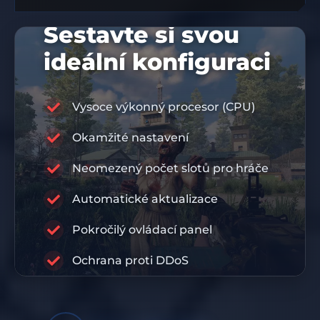
Sestavte si svou
ideální konfiguraci
Vysoce výkonný procesor (CPU)
Okamžité nastavení
10% SLEVOVÝ KÓD
DIS10
Neomezený počet slotů pro hráče
Automatické aktualizace
RABISU
Pokročilý ovládací panel
PRÉMIOVÁ INFRASTRUKTURA
Ochrana proti DDoS