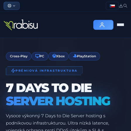
Cross-Play
PC
Xbox
PlayStation
PRÉMIOVÁ INFRASTRUKTURA
7 DAYS TO DIE
SERVER HOSTING
Vysoce výkonný 7 Days to Die Server hosting s
podnikovou infrastrukturou. Ultra nízká latence,
vojenská ochrana proti DDoS útokům a SLA s