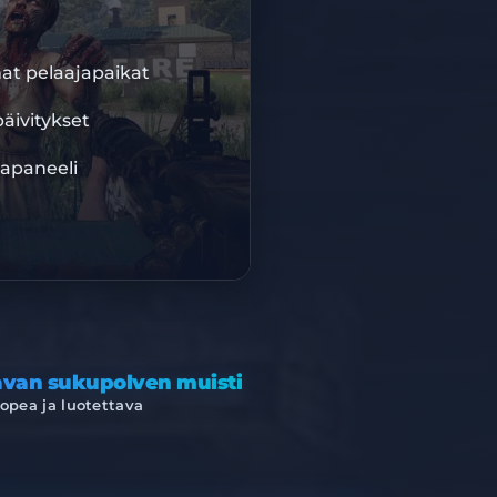
DIS10
at pelaajapaikat
BISU
äivitykset
tapaneeli
FRASTRUKTUURI
avan sukupolven muisti
pea ja luotettava