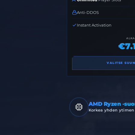
Anti-DDOS
Instant Activation
ALK
€7.
VALITSE SUU
AMD Ryzen -suor
Korkea yhden ytimen 