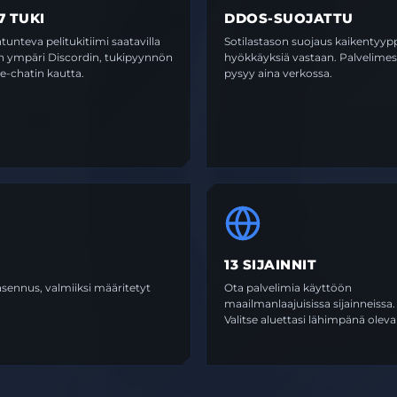
7 TUKI
DDOS-SUOJATTU
tunteva pelitukitiimi saatavilla
Sotilastason suojaus kaikentyypp
on ympäri Discordin, tukipyynnön
hyökkäyksiä vastaan. Palvelimes
ive-chatin kautta.
pysyy aina verkossa.
13 SIJAINNIT
sennus, valmiiksi määritetyt
Ota palvelimia käyttöön
maailmanlaajuisissa sijainneissa.
Valitse aluettasi lähimpänä oleva