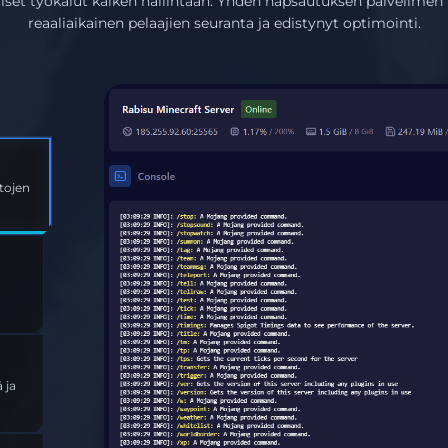
iviset työkalut kaiken hallintaan. Yhden napsautuksen palvelimen h
reaaliaikainen pelaajien seuranta ja edistynyt optimointi.
ojen
A
 ja