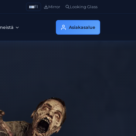
FI
Mirror
Looking Glass
 meistä
Asiakasalue