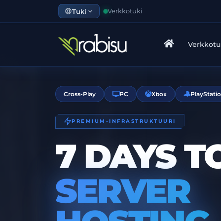
Tuki
Verkkotuki
Verkkot
Cross-Play
PC
Xbox
PlayStati
PREMIUM-INFRASTRUKTUURI
7 DAYS T
SERVER