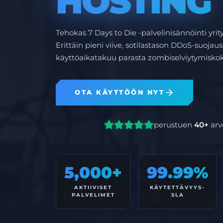
HOSTING
Tehokas 7 Days to Die -palvelinisännöinti yrity
Erittäin pieni viive, sotilastason DDoS-suojaus
käyttöaikatakuu parasta zombiselviytymisko
OTA KÄYTTÖÖN NYT
perustuen
40+
arv
5,000+
99.99%
AKTIIVISET
KÄYTETTÄVYYS-
PALVELIMET
SLA