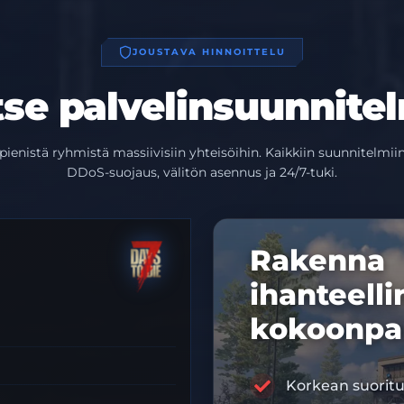
JOUSTAVA HINNOITTELU
tse palvelinsuunnite
pienistä ryhmistä massiivisiin yhteisöihin. Kaikkiin suunnitelmiin
DDoS-suojaus, välitön asennus ja 24/7-tuki.
Rakenna
ihanteell
kokoonpa
Korkean suoritu
10% ALE