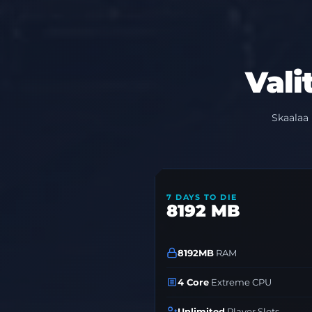
Vali
Skaalaa 
7 DAYS TO DIE
8192 MB
8192MB
RAM
4 Core
Extreme CPU
Unlimited
Player Slots