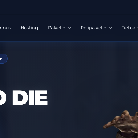
unnus
Hosting
Palvelin
Pelipalvelin
Tietoa
on
O DIE