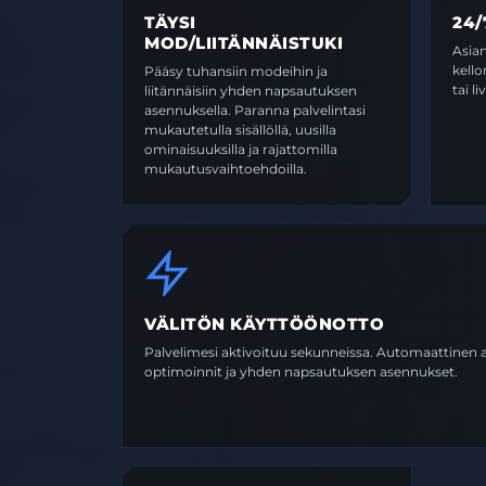
TÄYSI
24/
MOD/LIITÄNNÄISTUKI
Asian
kell
Pääsy tuhansiin modeihin ja
tai l
liitännäisiin yhden napsautuksen
asennuksella. Paranna palvelintasi
mukautetulla sisällöllä, uusilla
ominaisuuksilla ja rajattomilla
mukautusvaihtoehdoilla.
VÄLITÖN KÄYTTÖÖNOTTO
Palvelimesi aktivoituu sekunneissa. Automaattinen a
optimoinnit ja yhden napsautuksen asennukset.