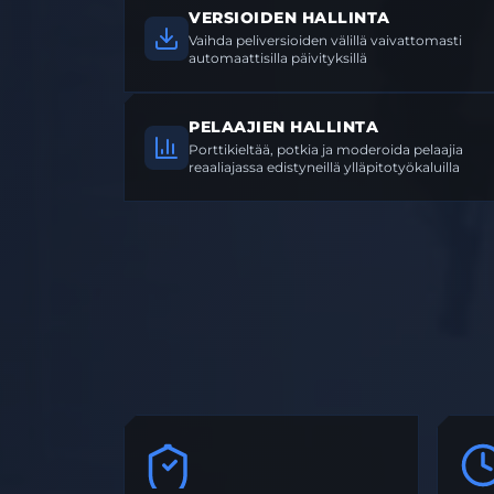
VERSIOIDEN HALLINTA
Vaihda peliversioiden välillä vaivattomasti
automaattisilla päivityksillä
PELAAJIEN HALLINTA
Porttikieltää, potkia ja moderoida pelaajia
reaaliajassa edistyneillä ylläpitotyökaluilla