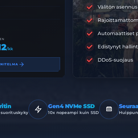
Välitön asennus
Rajoittamattom
RA
Automaattiset p
AEN
12
Edistynyt hallin
/kk
PREMIUM-IN
DDoS-suojaus
NNITELMA
itin
Gen4 NVMe SSD
Seura
suorituskyky
10x nopeampi kuin SSD
Huippuno