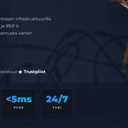
stason infrastruktuurilla.
 ja 99,9 %
kemusta varten.
osteluun
Trustpilot
<5ms
24/7
VIIVE
TUKI