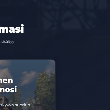
lmasi
 sisältyy
inen
nosi
skyvyn suoritin
NNUSKOODI