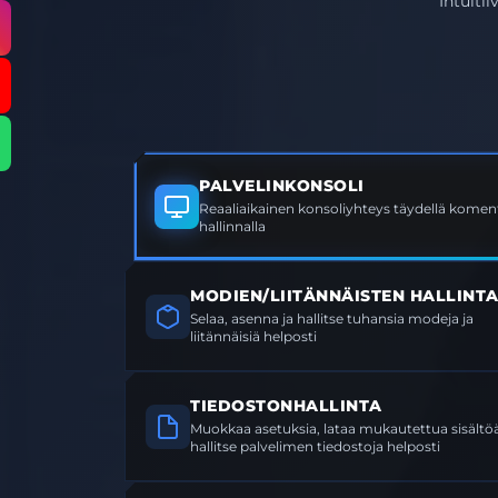
Intuiti
PALVELINKONSOLI
Reaaliaikainen konsoliyhteys täydellä koment
hallinnalla
MODIEN/LIITÄNNÄISTEN HALLINT
Selaa, asenna ja hallitse tuhansia modeja ja
liitännäisiä helposti
TIEDOSTONHALLINTA
Muokkaa asetuksia, lataa mukautettua sisältöä
hallitse palvelimen tiedostoja helposti