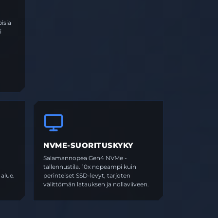
isiä
i
NVME-SUORITUSKYKY
Salamannopea Gen4 NVMe -
tallennustila. 10x nopeampi kuin
 alue.
perinteiset SSD-levyt, tarjoten
välittömän latauksen ja nollaviiveen.