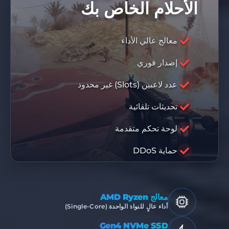
الأحلام الخاص بك
معالج عالي الأداء
إصدار فوري
كود خصم 10%
DIS10
عدد لاعبين (Slots) غير محدود
تحديثات تلقائية
RABISU
لوحة تحكم متقدمة
بنية تحتية متميزة
حماية DDoS
معالج AMD Ryzen
أداء عالٍ للنواة الواحدة (Single-Core)
Gen4 NVMe SSD