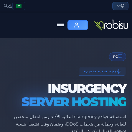
PC
بنية تحتية متميزة
INSURGENCY
SERVER HOSTING
استضافة خوادم Insurgency عالية الأداء. زمن انتقال منخفض
للغاية، وحماية من هجمات DDoS، وضمان وقت تشغيل بنسبة
99.9% للقتال التكتيكي المكثف.