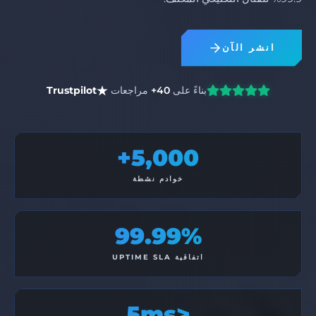
انشر الآن
بناءً على
40+
مراجعات
Trustpilot
5,000+
خوادم نشطة
99.99%
اتفاقية UPTIME SLA
<5ms