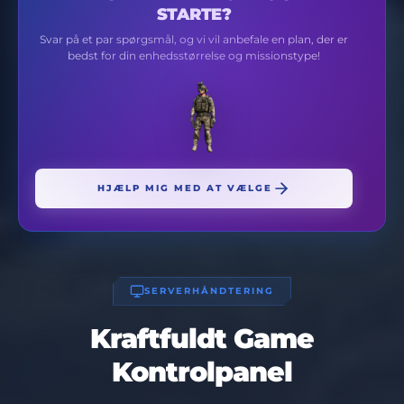
STARTE?
Svar på et par spørgsmål, og vi vil anbefale en plan, der er
bedst for din enhedsstørrelse og missionstype!
HJÆLP MIG MED AT VÆLGE
SERVERHÅNDTERING
Kraftfuldt Game
Kontrolpanel