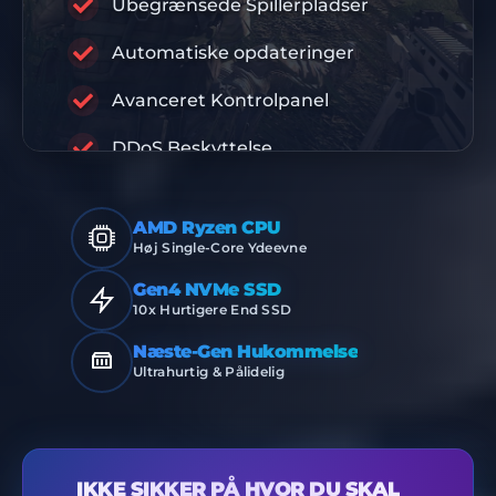
Ubegrænsede Spillerpladser
RABISU
Automatiske opdateringer
Avanceret Kontrolpanel
PREMIUM INFRASTRUKTUR
DDoS Beskyttelse
AMD Ryzen CPU
Høj Single-Core Ydeevne
Gen4 NVMe SSD
10x Hurtigere End SSD
Næste-Gen Hukommelse
Ultrahurtig & Pålidelig
IKKE SIKKER PÅ HVOR DU SKAL