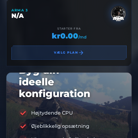
ARMA 3
N/A
STARTER FRA
kr0.00
/md
VÆLG PLAN
Byg din
ideelle
konfiguration
Højtydende CPU
10% RABATKODE
Øjeblikkelig opsætning
DIS10