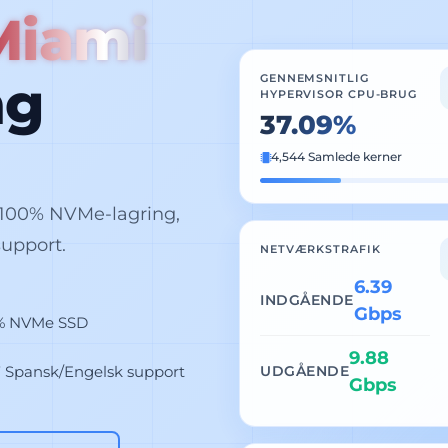
Miami
ng
GENNEMSNITLIG
HYPERVISOR CPU-BRUG
37.09%
4,544 Samlede kerner
 100% NVMe-lagring,
support.
NETVÆRKSTRAFIK
6.39
INDGÅENDE
Gbps
% NVMe SSD
9.88
 Spansk/Engelsk support
UDGÅENDE
Gbps