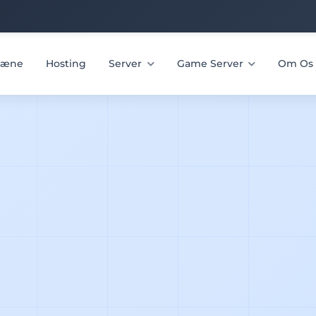
æne
Hosting
Server
Game Server
Om Os