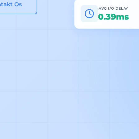
takt Os
AVG I/O DELAY
0.39ms