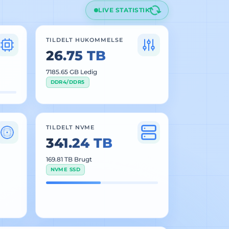
LIVE STATISTIK
TILDELT HUKOMMELSE
26.75 TB
7185.65 GB Ledig
DDR4/DDR5
TILDELT NVME
341.24 TB
169.81 TB Brugt
NVME SSD