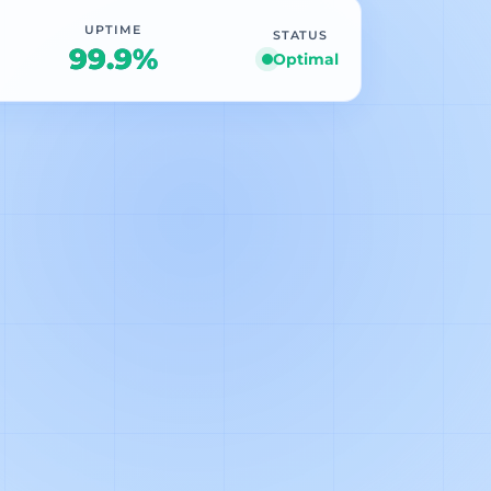
UPTIME
STATUS
99.9%
Optimal