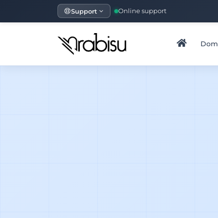
Support
Online support
Dom