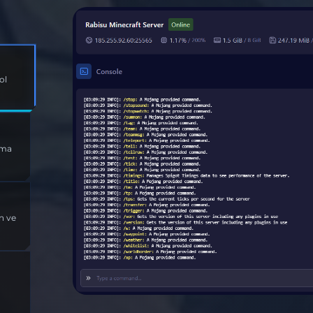
l
rama
n ve