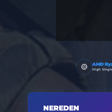
AMD Ry
High Singl
NEREDEN