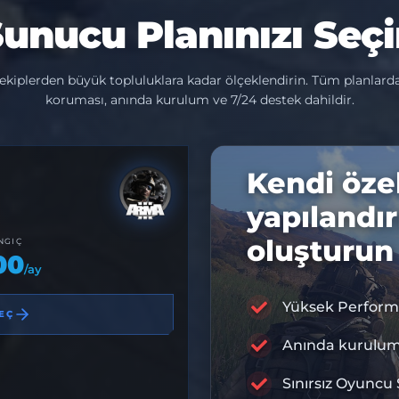
unucu Planınızı Seç
ekiplerden büyük topluluklara kadar ölçeklendirin. Tüm planlar
koruması, anında kurulum ve 7/24 destek dahildir.
Kendi öze
yapılandı
oluşturun
NGIÇ
00
/ay
Yüksek Perform
EÇ
%10 İNDİ
D
Anında kurulu
Sınırsız Oyuncu 