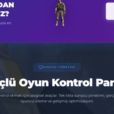
DAN
IZ?
nuza en
SUNUCU YÖNETİMİ
çlü Oyun Kontrol Pan
ontrol etmek için sezgisel araçlar. Tek tıkla sunucu yönetimi, ger
oyuncu izleme ve gelişmiş optimizasyon.