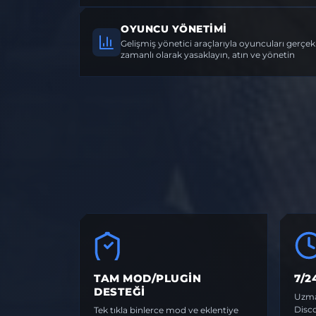
OYUNCU YÖNETIMI
Gelişmiş yönetici araçlarıyla oyuncuları gerçek
zamanlı olarak yasaklayın, atın ve yönetin
TAM MOD/PLUGIN
7/2
DESTEĞI
Uzma
Disco
Tek tıkla binlerce mod ve eklentiye