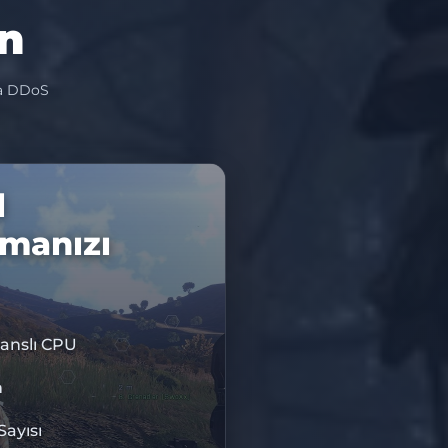
in
da DDoS
l
rmanızı
anslı CPU
RİM KODU
IS10
m
Sayısı