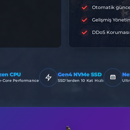
RA
Otomatik günce
Gelişmiş Yöneti
PREMIU
DDoS Koruması
zen CPU
Gen4 NVMe SSD
Ne
e-Core Performance
SSD'lerden 10 Kat Hızlı
Ultr