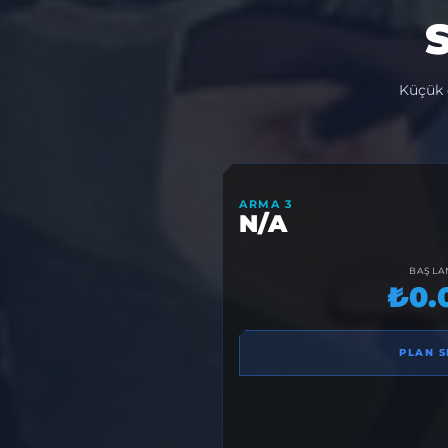
S
Küçük 
ARMA 3
N/A
BAŞLA
₺0.
PLAN S