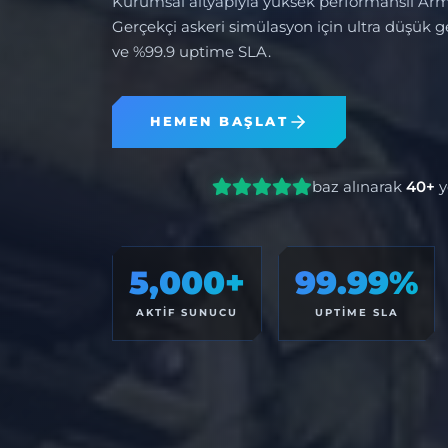
Kurumsal altyapıyla yüksek performanslı Arm
Gerçekçi askeri simülasyon için ultra düşük
ve %99.9 uptime SLA.
HEMEN BAŞLAT
baz alınarak
40+
y
5,000+
99.99%
AKTIF SUNUCU
UPTIME SLA