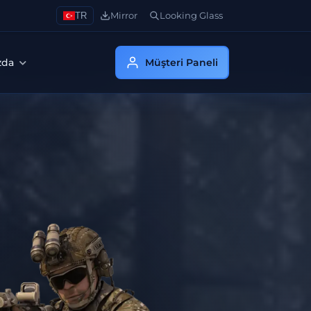
TR
Mirror
Looking Glass
zda
Müşteri Paneli