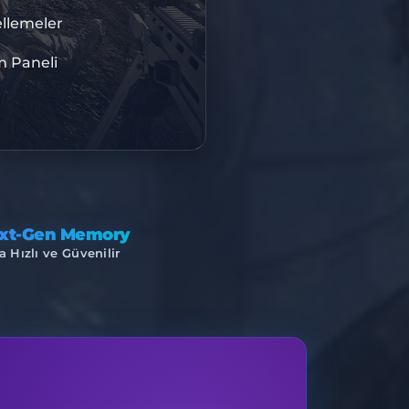
BISU
llemeler
m Paneli
M ALTYAPI
xt-Gen Memory
a Hızlı ve Güvenilir