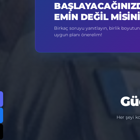
BAŞLAYACAĞINIZ
EMIN DEĞIL MISIN
Birkaç soruyu yanıtlayın, birlik boyutu
uygun planı önerelim!
Gü
Her şeyi k