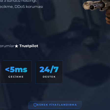
a 3 sunucu hostingi.
 gecikme, DDoS koruması
orumlar
Trustpilot
<5ms
24/7
GECIKME
DESTEK
ESNEK FİYATLANDIRMA