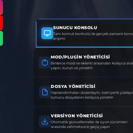
SUNUCU KONSOLU
Tam komut kontrolü ile gerçek zamanlı konso
erişimi
MOD/PLUGIN YÖNETICISI
Binlerce mod ve eklenti arasından kolayca a
yapın, kurun ve yönetin
DOSYA YÖNETICISI
Yapılandırmaları düzenleyin, özel içerik yükleyi
sunucu dosyalarını kolayca yönetin
VERSIYON YÖNETICISI
Otomatik güncellemeler ile oyun sürümleri
arasında zahmetsizce geçiş yapın