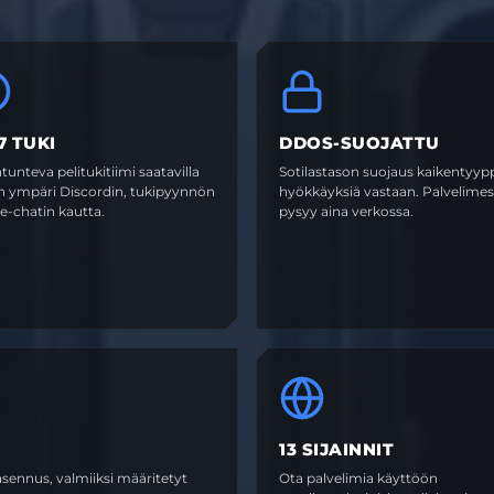
7 TUKI
DDOS-SUOJATTU
tunteva pelitukitiimi saatavilla
Sotilastason suojaus kaikentyypp
on ympäri Discordin, tukipyynnön
hyökkäyksiä vastaan. Palvelimes
ive-chatin kautta.
pysyy aina verkossa.
13 SIJAINNIT
sennus, valmiiksi määritetyt
Ota palvelimia käyttöön