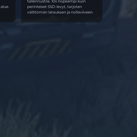
tallennustila. 10x nopeampi kuin
 alue.
perinteiset SSD-levyt, tarjoten
välittömän latauksen ja nollaviiveen.