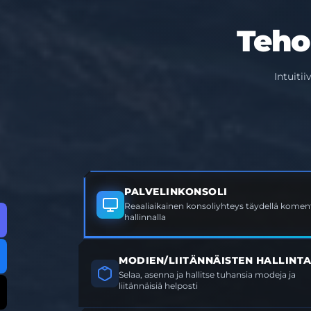
Teho
Intuiti
PALVELINKONSOLI
Reaaliaikainen konsoliyhteys täydellä koment
hallinnalla
MODIEN/LIITÄNNÄISTEN HALLINT
Selaa, asenna ja hallitse tuhansia modeja ja
liitännäisiä helposti