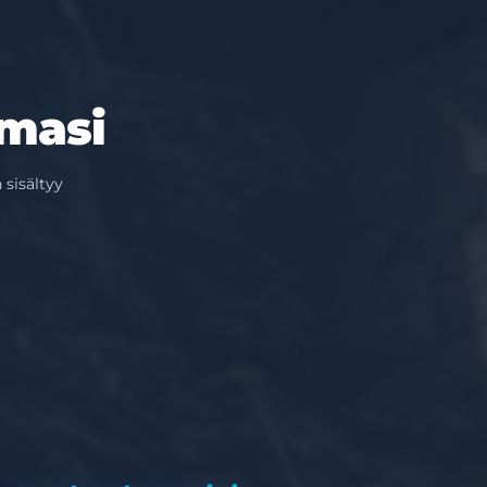
lmasi
 sisältyy