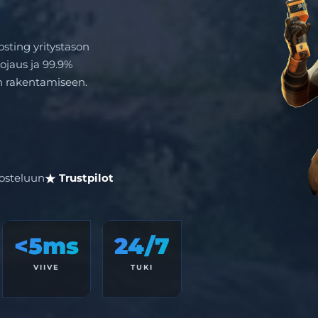
sting yritystason
uojaus ja 99.9%
n rakentamiseen.
osteluun
Trustpilot
<5ms
24/7
VIIVE
TUKI