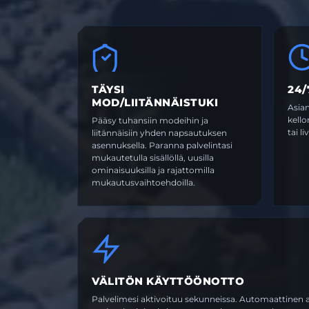
TÄYSI
24/
MOD/LIITÄNNÄISTUKI
Asian
kell
Pääsy tuhansiin modeihin ja
tai l
liitännäisiin yhden napsautuksen
asennuksella. Paranna palvelintasi
mukautetulla sisällöllä, uusilla
ominaisuuksilla ja rajattomilla
mukautusvaihtoehdoilla.
VÄLITÖN KÄYTTÖÖNOTTO
Palvelimesi aktivoituu sekunneissa. Automaattinen a