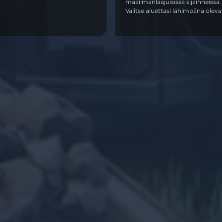
maailmanlaajuisissa sijainneissa.
Valitse aluettasi lähimpänä oleva