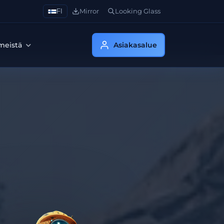
FI
Mirror
Looking Glass
 meistä
Asiakasalue