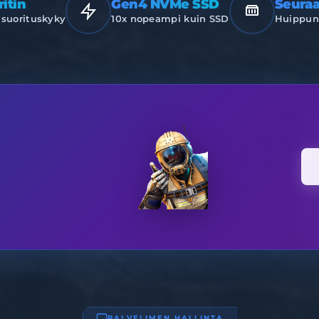
itin
Gen4 NVMe SSD
Seura
suorituskyky
10x nopeampi kuin SSD
Huippuno
PALVELIMEN HALLINTA