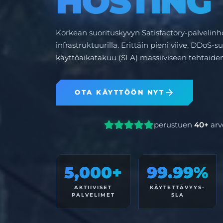
HOSTING
Korkean suorituskyvyn Satisfactory-palvelinho
infrastruktuurilla. Erittäin pieni viive, DDoS-s
käyttöaikatakuu (SLA) massiiviseen tehtaide
OTA KÄYTTÖÖN NYT
perustuen
40+
arv
5,000+
99.99%
AKTIIVISET
KÄYTETTÄVYYS-
PALVELIMET
SLA