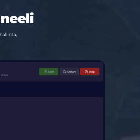
neeli
allinta,