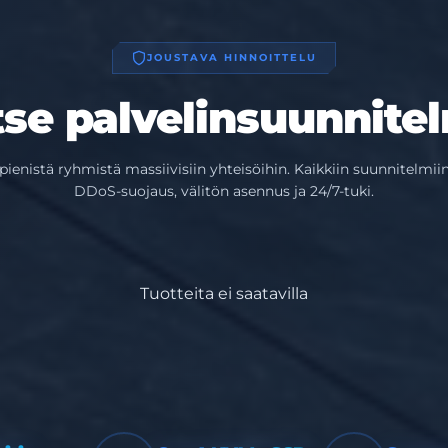
JOUSTAVA HINNOITTELU
tse palvelinsuunnite
pienistä ryhmistä massiivisiin yhteisöihin. Kaikkiin suunnitelmiin
DDoS-suojaus, välitön asennus ja 24/7-tuki.
Tuotteita ei saatavilla