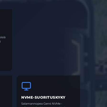
isiä
i
NVME-SUORITUSKYKY
Salamannopea Gen4 NVMe -