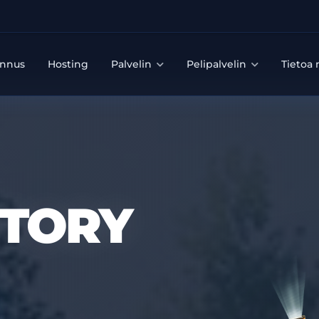
unnus
Hosting
Palvelin
Pelipalvelin
Tietoa
CTORY