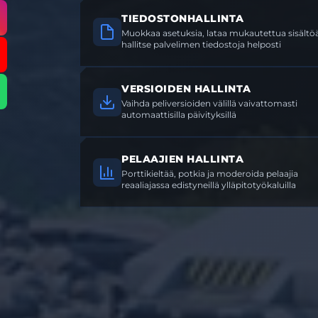
TIEDOSTONHALLINTA
Muokkaa asetuksia, lataa mukautettua sisältöä
hallitse palvelimen tiedostoja helposti
VERSIOIDEN HALLINTA
Vaihda peliversioiden välillä vaivattomasti
automaattisilla päivityksillä
PELAAJIEN HALLINTA
Porttikieltää, potkia ja moderoida pelaajia
reaaliajassa edistyneillä ylläpitotyökaluilla