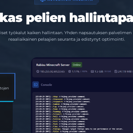
kas pelien hallintapa
iviset työkalut kaiken hallintaan. Yhden napsautuksen palvelimen h
reaaliaikainen pelaajien seuranta ja edistynyt optimointi.
ojen
A