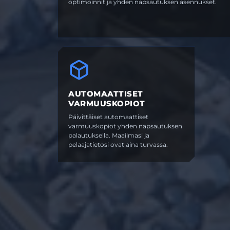
optimoinnit ja yhden napsautuksen asennukset.
AUTOMAATTISET
VARMUUSKOPIOT
Päivittäiset automaattiset
varmuuskopiot yhden napsautuksen
palautuksella. Maailmasi ja
pelaajatietosi ovat aina turvassa.