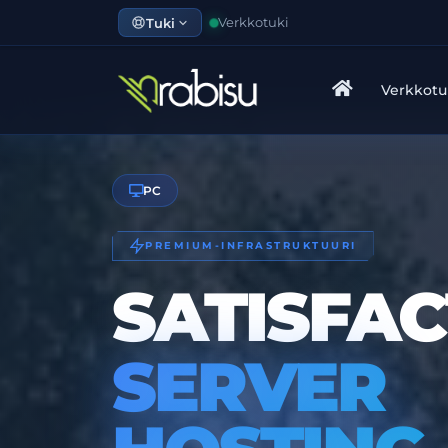
Tuki
Verkkotuki
Verkkot
PC
PREMIUM-INFRASTRUKTUURI
SATISFA
SERVER