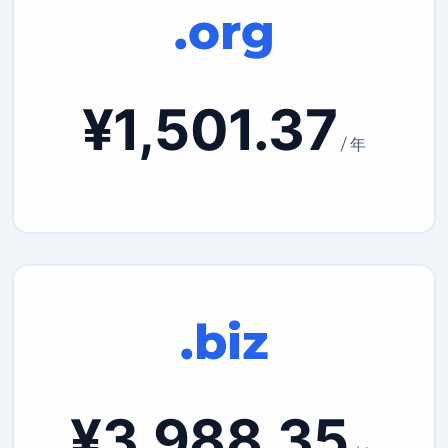
.org
¥1,501.37
/ 年
.biz
¥3,988.35