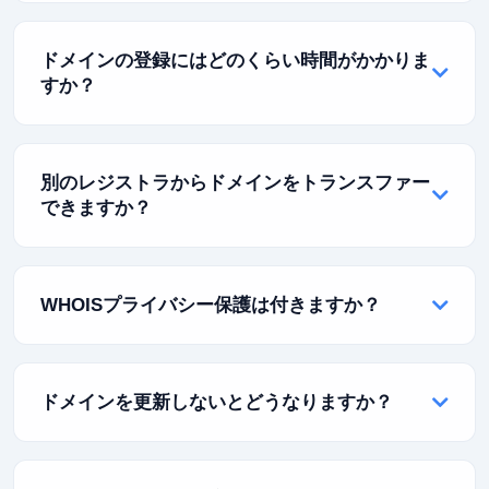
ドメイン名とは、インターネット上のウェブサイトの
住所です。ユーザーがサイトにアクセスする際にブラ
ドメインの登録にはどのくらい時間がかかりま
ウザに入力するもの（例：rabisu.com）です。オンラ
すか？
インでの身元やデジタルの住所とお考えください。
ドメイン登録は即時です！購入が完了すると、すぐに
ドメインが登録され利用可能になります。DNS設定の
別のレジストラからドメインをトランスファー
構成やホスティングへの接続をすぐに開始できます。
できますか？
はい！ドメインをRabisuに簡単にトランスファーでき
ます。プロセスは通常5〜7日かかり、1年間の無料延
WHOISプライバシー保護は付きますか？
長が含まれます。トランスファー中もダウンタイムな
しでウェブサイトはオンラインのままです。
はい！対象となるすべてのドメイン拡張子に無料の
WHOISプライバシー保護を提供しています。これに
ドメインを更新しないとどうなりますか？
より、個人情報（メールアドレス、電話番号、住所）
が非公開になり、スパマーから保護されます。
ドメインが更新されない場合、猶予期間（通常30日
間）に入り、通常価格で更新することができます。そ