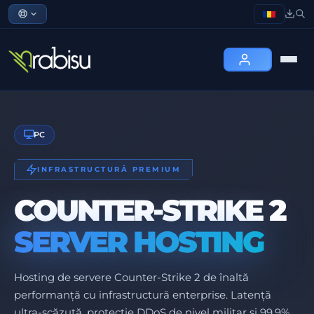
PC
INFRASTRUCTURĂ PREMIUM
COUNTER-STRIKE 2
SERVER HOSTING
Hosting de servere Counter-Strike 2 de înaltă
performanță cu infrastructură enterprise. Latență
ultra-scăzută, protecție DDoS de nivel militar și 99.9%