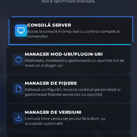
real și optimizare avansată.
CONSOLĂ SERVER
Acces la consolă în timp real cu control complet al
comenzilor
MANAGER MOD-URI/PLUGIN-URI
Răsfoiește, instalează și gestionează cu ușurință mii de
mod-uri și plugin-uri
MANAGER DE FIȘIERE
Editează configurări, încarcă conținut personalizat și
gestionează fișierele serverului cu ușurință
MANAGER DE VERSIUNI
Comută între versiunile jocului fără efort, cu
actualizări automate