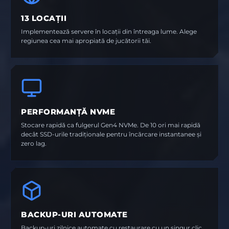
13 LOCAȚII
Implementează servere în locații din întreaga lume. Alege
regiunea cea mai apropiată de jucătorii tăi.
PERFORMANȚĂ NVME
Stocare rapidă ca fulgerul Gen4 NVMe. De 10 ori mai rapidă
decât SSD-urile tradiționale pentru încărcare instantanee și
zero lag.
BACKUP-URI AUTOMATE
Backup-uri zilnice automate cu restaurare cu un singur clic.