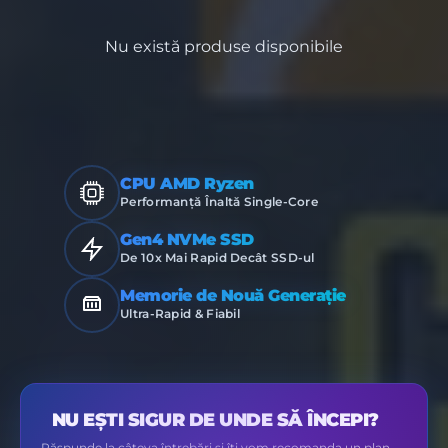
Nu există produse disponibile
CPU AMD Ryzen
Performanță Înaltă Single-Core
Gen4 NVMe SSD
De 10x Mai Rapid Decât SSD-ul
Memorie de Nouă Generație
Ultra-Rapid & Fiabil
NU EȘTI SIGUR DE UNDE SĂ ÎNCEPI?
Răspunde la câteva întrebări și îți vom recomanda un plan