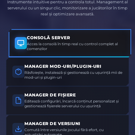
Instrumente intuitive pentru a controla totul. Management al
serverului cu un singur clic, monitorizare a jucătorilor în timp
real și optimizare avansată.
CONSOLĂ SERVER
Acces la consolă în timp real cu control complet al
comenzilor
MANAGER MOD-URI/PLUGIN-URI
Răsfoiește, instalează și gestionează cu ușurință mii de
mod-uri și plugin-uri
MANAGER DE FIȘIERE
Editează configurări, încarcă conținut personalizat și
gestionează fișierele serverului cu ușurință
MANAGER DE VERSIUNI
Comută între versiunile jocului fără efort, cu
actualizări automate