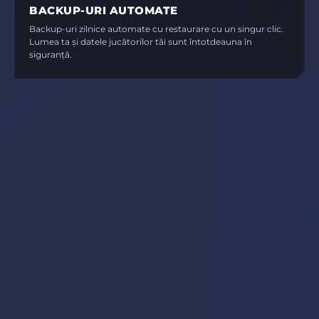
BACKUP-URI AUTOMATE
Backup-uri zilnice automate cu restaurare cu un singur clic.
Lumea ta și datele jucătorilor tăi sunt întotdeauna în
siguranță.