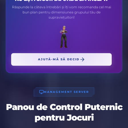
Răspunde la câteva întrebări și îți vom recomanda cel mai
bun plan pentru dimensiunea grupului tău de
supraviețuitori!
AJUTĂ-MĂ SĂ DECID
MANAGEMENT SERVER
Panou de Control Puternic
pentru Jocuri