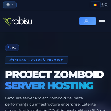
PC
INFRASTRUCTURĂ PREMIUM
PROJECT ZOMBOID
SERVER HOSTING
Găzduire server Project Zomboid de înaltă
performanță cu infrastructură enterprise. Latență
ultra-scăzută, protecție DDoS de nivel militar și SLA de