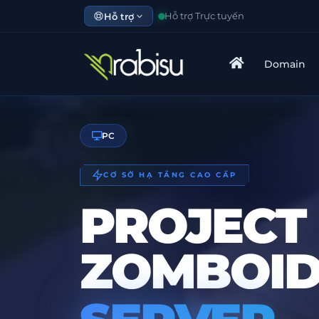
Hỗ trợ
Hỗ trợ Trực tuyến
Domain
PC
CƠ SỞ HẠ TẦNG CAO CẤP
PROJECT
ZOMBOI