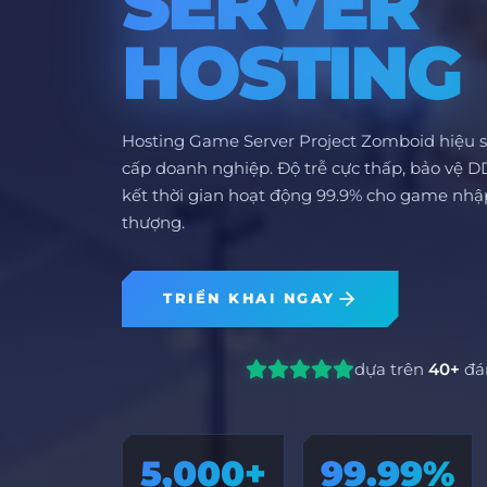
SERVER
HOSTING
Hosting Game Server Project Zomboid hiệu su
cấp doanh nghiệp. Độ trễ cực thấp, bảo vệ 
kết thời gian hoạt động 99.9% cho game nhập
thượng.
TRIỂN KHAI NGAY
dựa trên
40+
đá
5,000+
99.99%