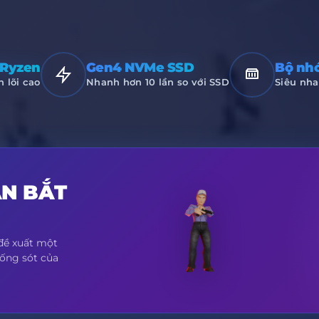
Ryzen
Gen4 NVMe SSD
Bộ nhớ
 lõi cao
Nhanh hơn 10 lần so với SSD
Siêu nha
N BẮT
 đề xuất một
ống sót của