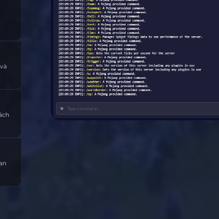
 và
cách
ian