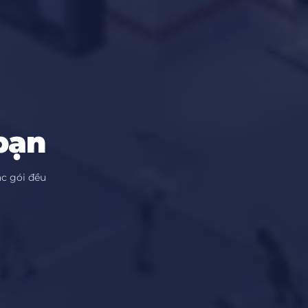
bạn
c gói đều