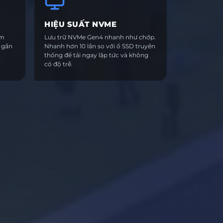
HIỆU SUẤT NVME
ểm
Lưu trữ NVMe Gen4 nhanh như chớp.
c gần
Nhanh hơn 10 lần so với ổ SSD truyền
thống để tải ngay lập tức và không
có độ trễ.