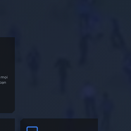
i mọi
 bạn