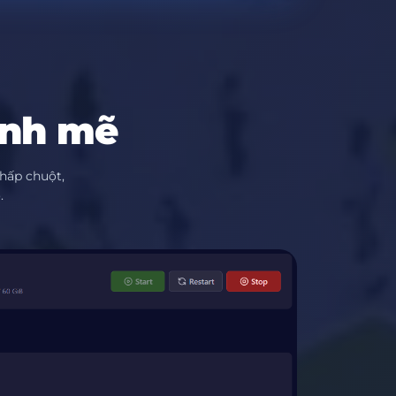
ạnh mẽ
hấp chuột,
.