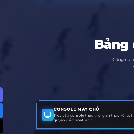
Bảng 
Công cụ t
CONSOLE MÁY CHỦ
Truy cập console theo thời gian thực với toàn
quyền kiểm soát lệnh