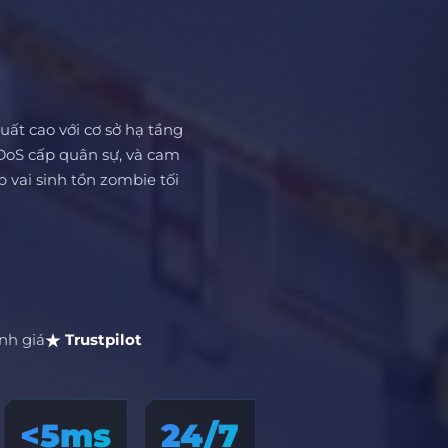
ất cao với cơ sở hạ tầng
DDoS cấp quân sự, và cam
 vai sinh tồn zombie tối
nh giá
Trustpilot
<5ms
24/7