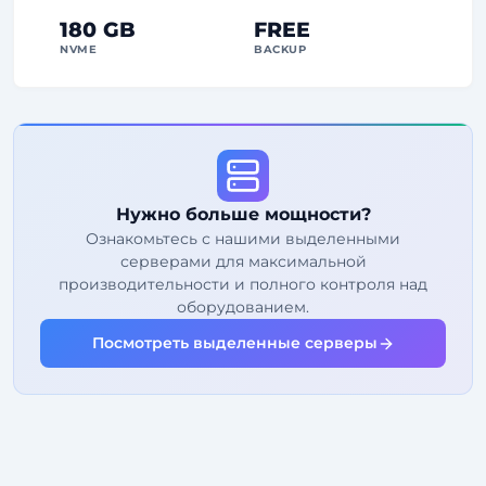
180 GB
FREE
NVME
BACKUP
FREE Anti-DDoS
99%
Гарантия аптайма
Справедливое использование
Трафик
Нужно больше мощности?
2
Точки резервного копирования
Ознакомьтесь с нашими выделенными
серверами для максимальной
24/7
Экспертная поддержка
производительности и полного контроля над
Выделенный
IP-адрес
оборудованием.
Посмотреть выделенные серверы