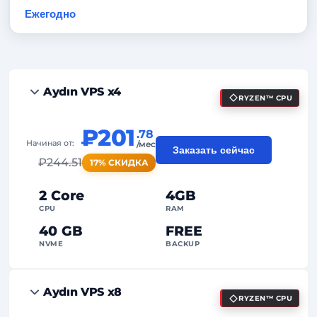
Ежегодно
-20%
Aydın VPS x4
RYZEN™ CPU
₽201
.78
Начиная от:
/мес
Заказать сейчас
₽
244.51
17% СКИДКА
2 Core
4GB
CPU
RAM
40 GB
FREE
NVME
BACKUP
FREE Anti-DDoS
Aydın VPS x8
RYZEN™ CPU
99%
Гарантия аптайма