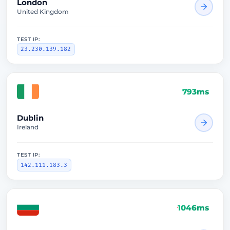
London
United Kingdom
TEST IP:
23.230.139.182
793ms
Dublin
Ireland
TEST IP:
142.111.183.3
1046ms