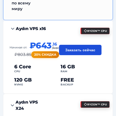
по всему
миру
Aydın VPS x16
RYZEN™ CPU
₽643
.16
Начиная от:
/мес
Заказать сейчас
₽
803.85
20% СКИДКА
6 Core
16 GB
CPU
RAM
120 GB
FREE
NVME
BACKUP
FREE Anti-DDoS
Aydın VPS
RYZEN™ CPU
99%
Гарантия аптайма
X24
Справедливое использование
Трафик