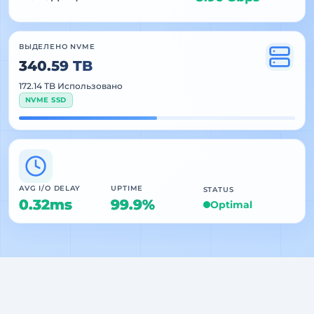
ВЫДЕЛЕНО NVME
340.59 TB
172.14 TB Использовано
NVME SSD
AVG I/O DELAY
UPTIME
STATUS
0.32ms
99.9%
Optimal