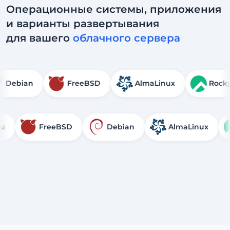
Операционные системы, приложения
и варианты развертывания
для вашего
облачного сервера
Debian
FreeBSD
AlmaLinux
FreeBSD
Debian
AlmaLinux
Roc