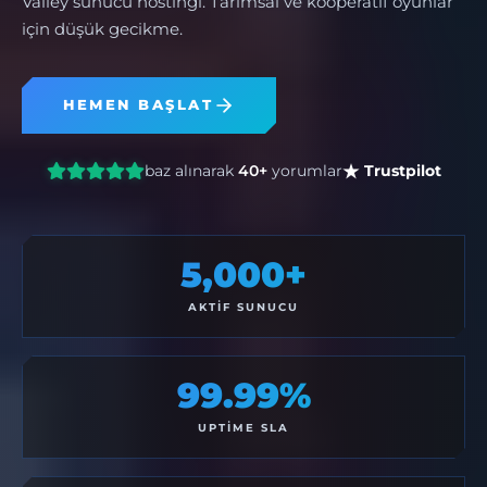
Valley sunucu hostingi. Tarımsal ve kooperatif oyunlar
için düşük gecikme.
HEMEN BAŞLAT
baz alınarak
40+
yorumlar
Trustpilot
5,000+
AKTIF SUNUCU
99.99%
UPTIME SLA