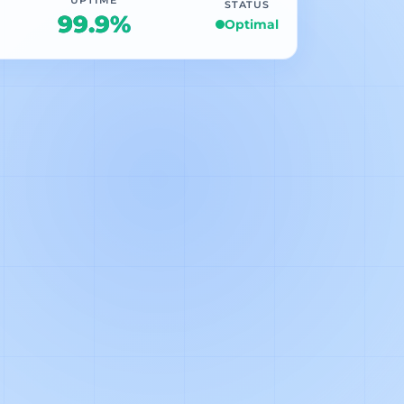
STATUS
99.9%
Optimal