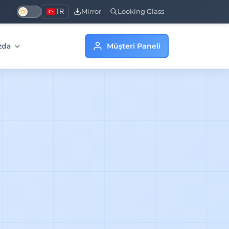
TR
Mirror
Looking Glass
zda
Müşteri Paneli