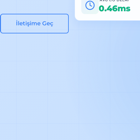
0.46ms
İletişime Geç