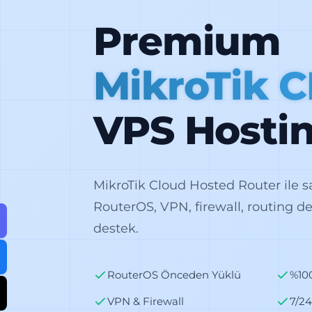
Premium
MikroTik 
VPS Hosti
MikroTik Cloud Hosted Router ile 
RouterOS, VPN, firewall, routing d
destek.
RouterOS Önceden Yüklü
%10
VPN & Firewall
7/2