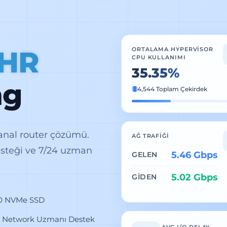
CHR
ORTALAMA HYPERVISOR
CPU KULLANIMI
35.49%
ng
4,544 Toplam Çekirdek
sanal router çözümü.
AĞ TRAFIĞI
esteği ve 7/24 uzman
6.02 Gbps
GELEN
5.08 Gbps
GIDEN
0 NVMe SSD
4 Network Uzmanı Destek
AVG I/O DELAY