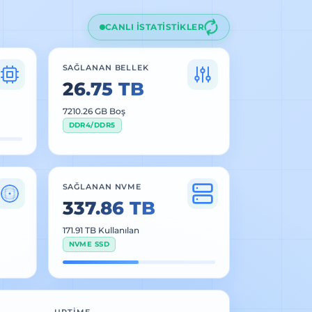
CANLI İSTATİSTİKLER
SAĞLANAN BELLEK
26.75 TB
7206.23 GB Boş
DDR4/DDR5
SAĞLANAN NVME
337.86 TB
171.91 TB Kullanılan
NVME SSD
UPTIME