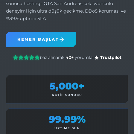
sunucu hostingi. GTA San Andreas çok oyunculu
deneyimi için ultra düşük gecikme, DDoS koruması ve
%99.9 uptime SLA.
HEMEN BAŞLAT
baz alınarak
40+
yorumlar
Trustpilot
5,000+
AKTIF SUNUCU
99.99%
UPTIME SLA