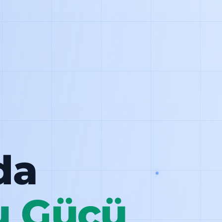
da
u Gücü