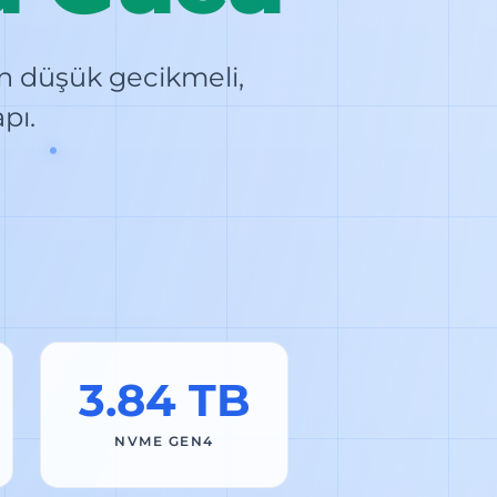
in düşük gecikmeli,
pı.
3.84 TB
NVME GEN4