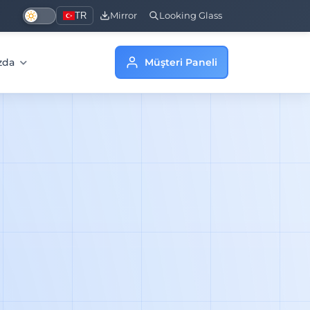
TR
Mirror
Looking Glass
zda
Müşteri Paneli