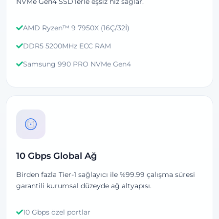
NVMe Gen4 SSD'lerle eşsiz hız sağlar.
AMD Ryzen™ 9 7950X (16Ç/32İ)
DDR5 5200MHz ECC RAM
Samsung 990 PRO NVMe Gen4
10 Gbps Global Ağ
Birden fazla Tier-1 sağlayıcı ile %99.99 çalışma süresi
garantili kurumsal düzeyde ağ altyapısı.
10 Gbps özel portlar