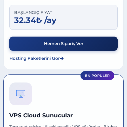
BAŞLANGIÇ FIYATI
32.34₺ /ay
Hemen Sipariş Ver
Hosting Paketlerini Gör
EN POPÜLER
VPS Cloud Sunucular
Tam root erişimli ölçeklenebilir VPS çözümleri. Birden