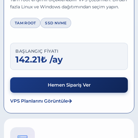
fazla Linux ve Windows dağıtımından seçim yapın.
TAM ROOT
SSD NVME
BAŞLANGIÇ FIYATI
142.21₺ /ay
Hemen Sipariş Ver
VPS Planlarını Görüntüle