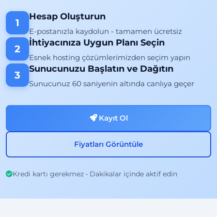
Hesap Oluşturun
1
E-postanızla kaydolun - tamamen ücretsiz
İhtiyacınıza Uygun Planı Seçin
2
Esnek hosting çözümlerimizden seçim yapın
Sunucunuzu Başlatın ve Dağıtın
3
Sunucunuz 60 saniyenin altında canlıya geçer
Kayıt Ol
Fiyatları Görüntüle
Kredi kartı gerekmez • Dakikalar içinde aktif edin